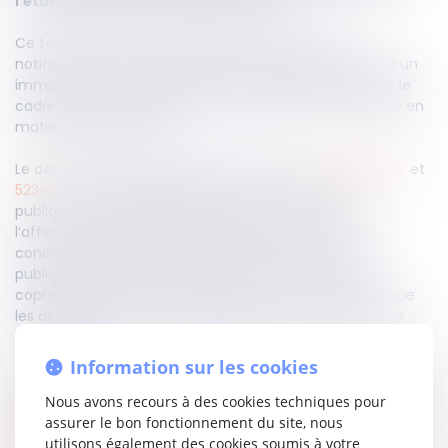
l'état des lieux et de leur occupation.
Ce texte précise les modalités d’affichage et de
notification de l’arrêté préfectoral autorisant l’accès à un
immeuble par les agents du maître de l’ouvrage, dans le
cadre de la procédure de prise de possession anticipée en
matière d’expropriation.
Le décret instaure notamment les articles
R523-1
,
523-2
et
523-3
du Code de l’expropriation pour cause d’utilité
publique. Ces dispositions imposent notamment
l’affichage de l’arrêté en mairie de la commune
concernée. Le bénéficiaire de la déclaration d’utilité
publique doit également informer les syndicats de
copropriétaires, les copropriétaires eux-mêmes ainsi que
les occupants des lieux, préalablement à toute prise de
possession.
Information sur les cookies
Ce décret permet in fine de structurer les dispositions de
l’article L523-3 du Code de l’expropriation
en précisant les
Nous avons recours à des cookies techniques pour
modalités d’application.
assurer le bon fonctionnement du site, nous
utilisons également des cookies soumis à votre