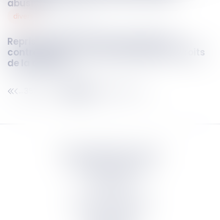
abusives
divers
03
avr.
2025
Reprise de l’instruction et respect du
contradictoire : une victoire pour les droits
de la défense
356
357
358
359
360
361
362
...
...
Septeo Digital & Services
tous droit réservés
Groupe
Septeo
Contact
S’abonner à la newsletter
Politique de confidentialité
Plan du site