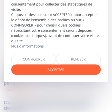
Lire le texte…
consentement pour collecter des statistiques de
visite.
Cliquez ci-dessous sur « ACCEPTER » pour accepter
le dépôt de l'ensemble des cookies ou sur «
Partager sur
CONFIGURER » pour choisir quels cookies
nécessitant votre consentement seront déposés
(cookies statistiques), avant de continuer votre visite
du site.
Plus d'informations
pénal
CONFIGURER
REFUSER
03
avr.
2025
ACCEPTER
Outrage à magistrat : précisions sur
l’application de l’article 434-24 du Code
pénal
consommation
03
avr.
2025
Contrat de soutien aux jeunes sportifs :
dernières précisions sur les clauses