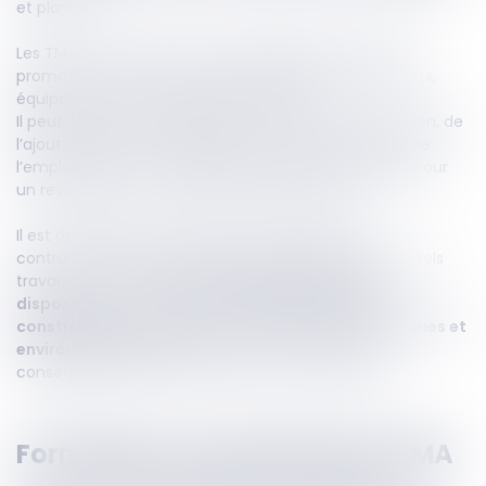
et plans).
Les TMA constituent alors la possibilité offerte par le
promoteur à l'acquéreur de modifier les agencements,
équipements, etc., initialement définis.
Il peut s’agir par exemple d’une modification de cloison, de
l’ajout d’une prise, la suppression ou la modification de
l’emplacement d’un équipement (placard), l’option pour
un revêtement ou une peinture différente, etc.
Il est de pratique courante que les stipulations
contractuelles les régissant limitent la réalisation de tels
travaux, au fait qu’ils
ne contreviennent pas aux
dispositions du Code de la l’habitation et de la
construction
, mais également
aux normes techniques et
environnementales
en vigueur ou s’ils ont pour
conséquence de décaler la livraison du logement.
Formaliser une demande de TMA