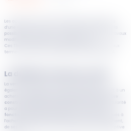
Les acquéreurs d’un bien immobilier acquis par le biais
d’une vente en l’état futur d’achèvement (VEFA) ont la
possibilité de personnaliser ce dernier au moyen de travaux
modificatifs, désignés sous l’appellation TMA.
Ces TMA obéissent à des règles spécifiques prévues aux
termes du contrat de réservation et de l'acte de VEFA.
La définition donnée aux TMA
La vente en l’état futur d’achèvement (VEFA) est
également appelée vente sur plan puisqu’elle permet à un
acheteur
d’acquérir un bien neuf qui n’est pas encore
construit ou en cours de construction
. Cette particularité
a pour conséquence que le bien sera
construit en
fonction des choix du promoteur
, choix communiqués à
l’acheteur par le biais d’un descriptif détaillé du logement,
de ses équipements et de ses annexes (notice descriptive