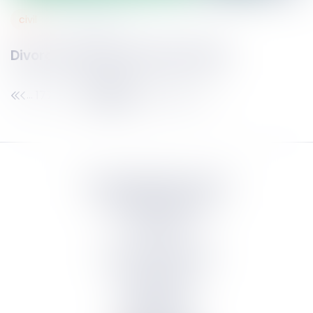
civil
07
oct.
2021
Divorce et paiement d'une soulte
177
178
179
180
181
182
183
...
...
Septeo Digital & Services
tous droit réservés
Groupe
Septeo
Contact
S’abonner à la newsletter
Politique de confidentialité
Plan du site
Mentions légales
Politique de cookies
Suivez-nous