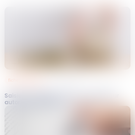
fiches pratiques
13
oct.
2021
Saisie immobilière : la vente amiable sur
autorisation judiciaire