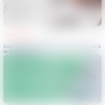
fiches pratiques
11
oct.
2021
Conflit entre employeur et salarié : pensez à
la transaction !