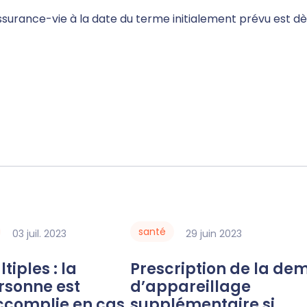
surance-vie à la date du terme initialement prévu est dès
santé
03
juil.
2023
29
juin
2023
Prescription de la demande
ersonne est
d’appareillage
complie en cas
supplémentaire si