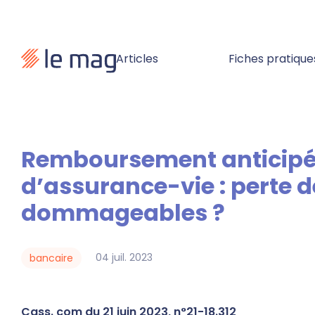
Articles
Fiches pratique
Remboursement anticipé d’un prêt in fine garanti par le nantissement
d’assurance-vie : perte d
dommageables ?
04
juil.
2023
bancaire
Cass. com du 21 juin 2023, n°21-18.312