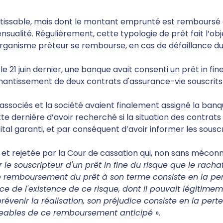
rtissable, mais dont le montant emprunté est remboursé à
e mensualité. Régulièrement, cette typologie de prêt fait l
’organisme prêteur se rembourse, en cas de défaillance d
e 21 juin dernier, une banque avait consenti un prêt in fi
 nantissement de deux contrats d'assurance-vie souscrits 
associés et la société avaient finalement assigné la ban
tte dernière d’avoir recherché si la situation des contrat
al garanti, et par conséquent d’avoir informer les souscr
 rejetée par la Cour de cassation qui, non sans méconn
e souscripteur d'un prêt in fine du risque que le rachat
remboursement du prêt à son terme consiste en la perte
ce de l'existence de ce risque, dont il pouvait légitimeme
révenir la réalisation, son préjudice consiste en la perte
geables de ce remboursement anticipé
».