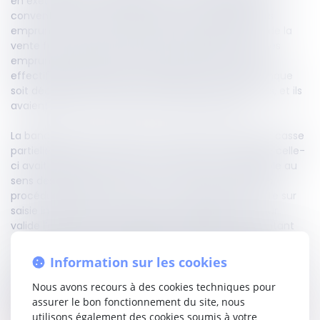
en exécution d’un prêt garanti par une hypothèque
conventionnelle. La banque avait ensuite assigné les
emprunteurs devant le juge de l’exécution aux fins de la
vente forcée des biens et droits immobiliers saisis. Les
emprunteurs avaient invoqué l’inexactitude du taux
effectif global pratiqué et demandé à ce que la banque
soit déchue de son droit aux intérêts conventionnels, et ils
avaient saisi la commission de surendettement.
La banque forme un pourvoi et la Cour de cassation casse
partiellement l’arrêt de la cour d’appel, au motif que celle-
ci avait décidé qu’en l’absence d’une créance exigible au
sens des articles L.311-2, L.311-4 et L.311-6 du code des
procédures civiles d’exécution, la procédure de vente sur
saisie immobilière n’avait plus de base légale. La Cour
valide l’argument selon lequel la vérification du montant
de la créance qui avait été effectué à la demande de la
commission de surendettement, dans le but de poursuivre
Information sur les cookies
sa mission, n’avait pas l’autorité de la chose jugée, et
n’aurait ainsi pas dû mettre fin aux opérations de saisie
Nous avons recours à des cookies techniques pour
immobilière, même après constatation du paiement de la
assurer le bon fonctionnement du site, nous
somme retenue par la commission.
utilisons également des cookies soumis à votre