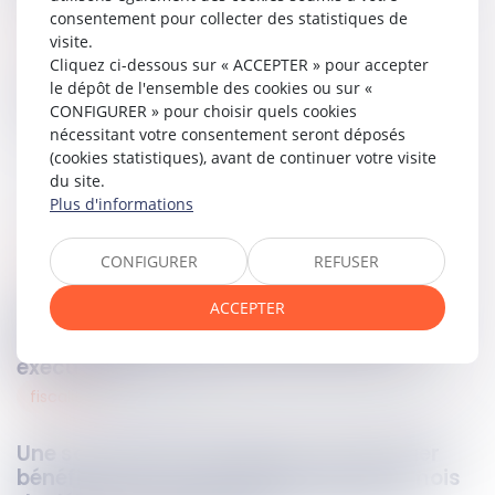
consentement pour collecter des statistiques de
Lire la décision…
visite.
Cliquez ci-dessous sur « ACCEPTER » pour accepter
le dépôt de l'ensemble des cookies ou sur «
Partager sur
CONFIGURER » pour choisir quels cookies
nécessitant votre consentement seront déposés
(cookies statistiques), avant de continuer votre visite
du site.
Plus d'informations
mesures d’exécution
CONFIGURER
REFUSER
13
juin
2023
ACCEPTER
Saisie-attribution et vérification par le
Commissaire de justice que l’acte est
exécutoire
fiscalité
12
juin
2023
Une société dont le siège est à l’étranger
bénéficie d’une prolongation de deux mois