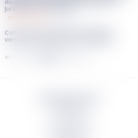
du délai d’action en justice devant les
juridictions françaises
protection sociale
12
juin
2023
Contrat de prévoyance successifs et
versement d’une pension d’invalidité
527
528
529
530
531
532
533
...
...
Septeo Digital & Services
tous droit réservés
Groupe
Septeo
Contact
S’abonner à la newsletter
Politique de confidentialité
Plan du site