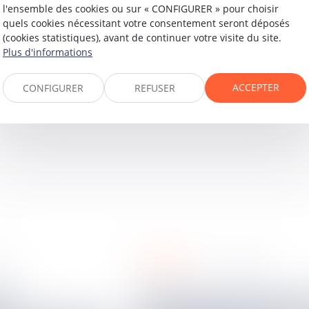
l'ensemble des cookies ou sur « CONFIGURER » pour choisir
 propagande ou de publicité facilitant, ou incitant, les s
quels cookies nécessitant votre consentement seront déposés
(cookies statistiques), avant de continuer votre visite du site.
érimental pérenniser afin de permettre aux propriétaires de
Plus d'informations
iale, avant leur réhabilitation ou leur vente.
ACCEPTER
CONFIGURER
REFUSER
immobilier
23
01
août
2023
L'effet déclaratif du partage