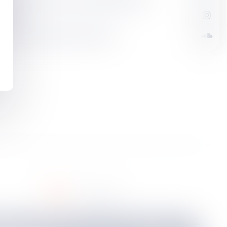
quats.
 locaux vacants de les confier
social
31
juil.
2023
À travail égal salaire égal :