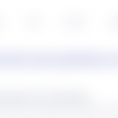
s
Veille
Podcasts
Leg
protection des propriétaires e
 les logements contre l'occupation illicite
ion illicite a été promulguée le 27 juillet 2023. Le but de 