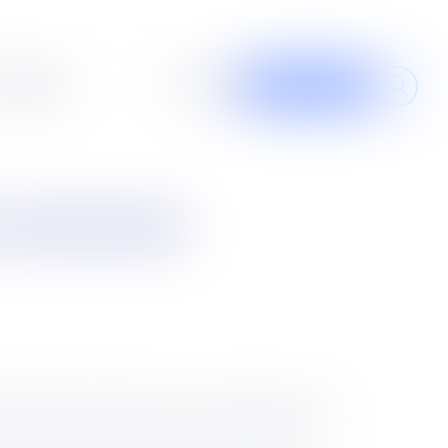
al design
À propos
Contribuer
st renforcée
cette loi est de renforcer la protection des