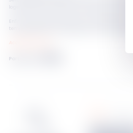
logements, et de 15 000 euros d’amende les auteurs de
Enfin, la loi dite Élan de 2018 voit son dispositif exp
temporairement pour du logement ou de l’insertion soc
Accéder au texte…
Partager sur
rural
02
août
20
Cession de bail