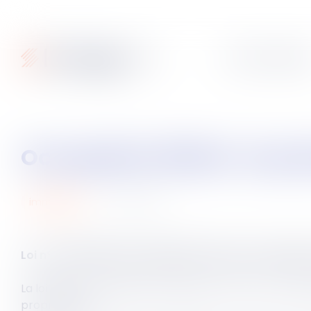
Articles
Fiches pratique
Occupation illicite : la 
01
août
2023
immobilier
Loi n° 2023-668 du 27 juillet 2023 visant à protéger
La loi visant à protéger les logements contre l’occupat
propriétaires.