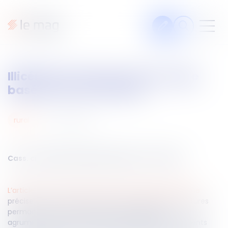
Articles
Illicéité des clauses de fermage
Fiches pratiques
basées sur les récoltes
Veille
Podcasts
12
mars
2024
rural
Legal design
À propos
Cass. civ 3ème du 29 février 2024, n° 22-17.362
L’article L. 411-11 du Code rural et de la pêche maritime
précise que le loyer des terres nues portant des cultures
Suivez-nous
permanentes viticoles, arboricoles, oléicoles et
agrumicoles et des bâtiments d'exploitation y afférents