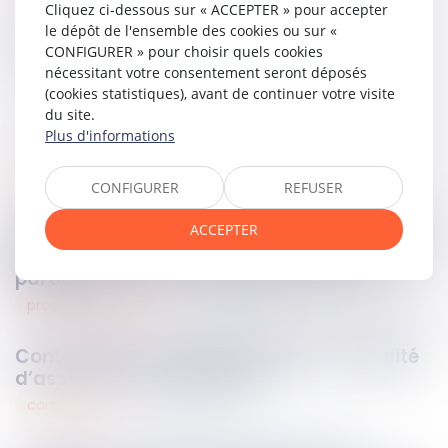
Cliquez ci-dessous sur « ACCEPTER » pour accepter
le dépôt de l'ensemble des cookies ou sur «
Partager sur
CONFIGURER » pour choisir quels cookies
nécessitant votre consentement seront déposés
(cookies statistiques), avant de continuer votre visite
du site.
Plus d'informations
successions
13
mars
2024
CONFIGURER
REFUSER
ACCEPTER
La recevabilité des demandes distinctes de
celles portant sur les désaccords des
parties
procédure pénale
13
mars
2024
Contestation d’une perquisition : la qualité
d’associé est insuffisante
commercial
11
mars
2024