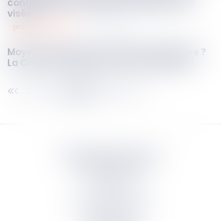
contestation possible des créances non
visées
procédure pénale
19
juin
2025
Moyens de preuve ou actes de procédure ?
La Cour de cassation trace la frontière !
221
222
223
224
225
226
227
...
...
Septeo Digital & Services
tous droit réservés
Groupe
Septeo
Contact
S’abonner à la newsletter
Politique de confidentialité
Plan du site