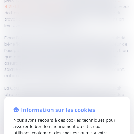
pesant sur l’employeur, en ce qu’en vertu des articles
L
4121-1
,
L 4624-3
et
L 4624-6
du Code du travail, l’employeur
doit prendre en compte les propositions du médecin du
travail concernant l’adaptation du poste, notamment en
lien avec l’état de santé du salarié.
Dans l’affaire portée devant la Haute juridiction, un salarié
bénéficiait d’une recommandation médicale en faveur de
l’usage d’un transpalette électrique, mais l’employeur, bien
que destinataire de cette préconisation, ne s’était pas
assuré que tous les points de livraison de la tournée du
salarié étaient effectivement dotés d’un tel équipement,
notamment chez les clients tiers.
La Cour d’appel considérant que l’employeur ne pouvait
être tenu responsable du défaut d’équipement chez des
sociétés clientes voit sa décision sanctionnée par la Cour
de cassation, qui considère au contraire qu’il incombait à
Information sur les cookies
l’employeur de s’assurer de la mise en œuvre concrète de
la recommandation du médecin du travail.
Nous avons recours à des cookies techniques pour
Ce manquement caractérise une violation de l’obligation
assurer le bon fonctionnement du site, nous
de sécurité, peu important que les lieux en cause
utilisons également des cookies soumis à votre