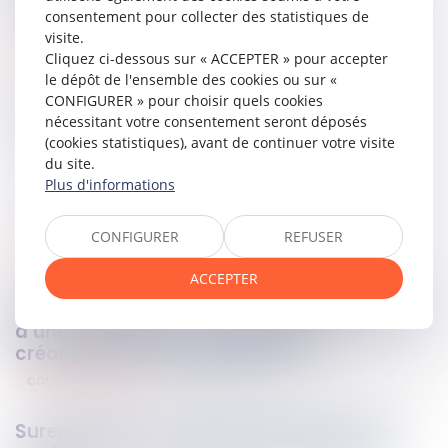
appartiennent à des tiers.
consentement pour collecter des statistiques de
visite.
Lire la décision…
Cliquez ci-dessous sur « ACCEPTER » pour accepter
le dépôt de l'ensemble des cookies ou sur «
CONFIGURER » pour choisir quels cookies
Partager sur
nécessitant votre consentement seront déposés
(cookies statistiques), avant de continuer votre visite
du site.
Plus d'informations
CONFIGURER
REFUSER
responsabilites
19
juin
2025
ACCEPTER
Action paulienne : l’homologation judiciaire
d’une transaction ne prive pas les
créanciers de leur droit d’agir
consommation
19
juin
2025
Surendettement : passé le délai, plus de