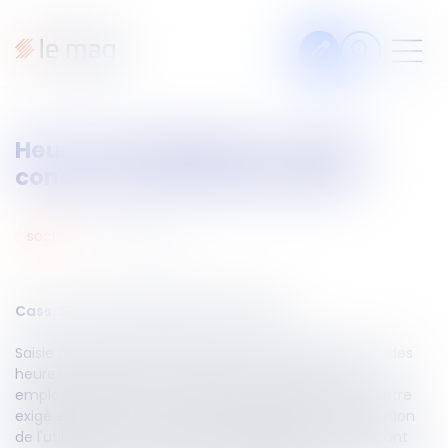
Articles
Heures de délégation : rappel
Fiches pratiques
concernant leur justification
Veille
Podcasts
18
avr.
2023
social
Legal design
À propos
Cass. Soc du 5 avril 2023, n°21-17.851
Saisie dans le cadre d’un litige relatif à la justification des
heures de délégation, opposant un salarié et son
employeur, la Cour de cassation a jugé qu’il ne peut être
Suivez-nous
exigé en référés, de la part de l’employeur, la justification
de l'utilisation des heures de délégation, qui pour autant