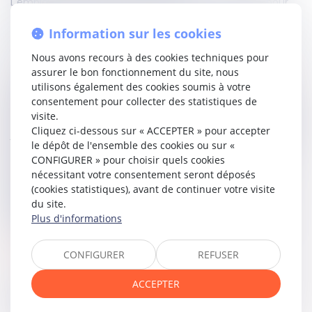
L'employeur ne peut saisir la juridiction prud'homale pour
contester l'usage fait du temps alloué aux représentants
du personnel pour l'exercice de leur mandat qu'après l'avoir
Information sur les cookies
payé.
Nous avons recours à des cookies techniques pour
assurer le bon fonctionnement du site, nous
Par conséquent, si la charge de la preuve des nécessités
utilisons également des cookies soumis à votre
du mandat l'obligeant à utiliser ses heures de délégation
consentement pour collecter des statistiques de
en dehors de son temps de travail pèse sur le salarié,
visite.
l'employeur ne peut saisir le juge des référés pour obtenir la
Cliquez ci-dessous sur « ACCEPTER » pour accepter
justification par le salarié de ces nécessités. Il ne peut par
le dépôt de l'ensemble des cookies ou sur «
conséquent être demandé au salarié de justifier des
CONFIGURER » pour choisir quels cookies
nécessités du mandat l'obligeant à utiliser l'intégralité de
nécessitant votre consentement seront déposés
ses heures de délégation en dehors de son temps de
(cookies statistiques), avant de continuer votre visite
travail, au motif que les heures de délégation sont
du site.
accomplies en dehors de son temps de travail et que
Plus d'informations
cette obligation n'était pas sérieusement contestable.
Lire la décision…
CONFIGURER
REFUSER
ACCEPTER
Partager sur