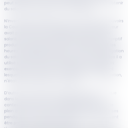
peut saisir avant contestation cette juridiction pour obtenir
du salarié des indications sur cette utilisation.
N’inverse pas la charge de la preuve, ni excède ses pouvoirs
la Cour d’appel qui, après avoir constaté que l'employeur
avait payé les heures de délégation réclamées par le
salarié tout en ayant caractérisé l'imprécision du descriptif
produit par le salarié des activités exercées pendant les
heures de délégation litigieuses, en a déduit que l'obligation
du salarié de préciser les dates et les heures auxquelles il a
utilisé son crédit d'heures de délégation et les activités
exercées pour les jours et les créneaux horaires durant
lesquels il dit avoir utilisé son crédit d'heures de délégation,
n'était pas sérieusement contestable.
D’autre part, la chambre sociale précise également que
dans le cas où elles ne sont pas sérieusement
contestables, les heures de délégation considérées de
plein droit comme temps de travail, qu'elles soient prises
pendant ou hors les heures habituelles de travail, doivent
être payées à l'échéance normale.