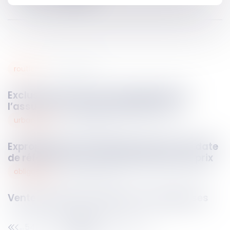
routier
19
avr.
2023
Exclusion du recours subrogatoire de
l’assureur contre le passager fautif
urbanisme
18
avr.
2023
Expropriation d’un bien situé en ZAC et date
de référence pour la détermination du prix
obligations
17
avr.
2023
Vente parfaite et intentions frauduleuses
546
547
548
549
550
551
552
...
...