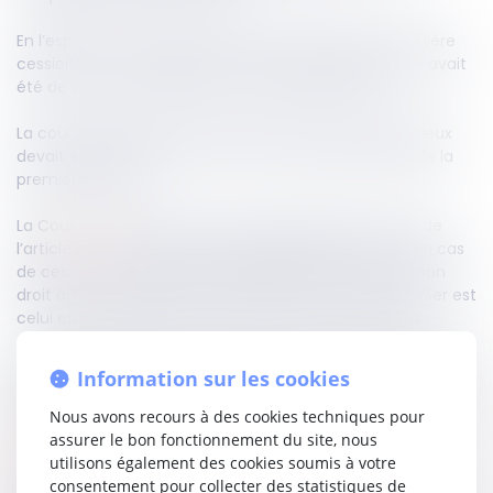
En l’espèce, une créance avait fait l’objet d’une première
cession. En cours d’instance, cette créance litigieuse avait
été de nouveau cédée à une seconde société.
La cour d’appel avait retenu que le prix du retrait litigieux
devait être fixé en fonction du montant stipulé lors de la
première cession.
La Cour de cassation censure cette analyse. Au visa de
l’article
1699
du Code civil, elle rappelle que, même en cas
de cessions successives, le débiteur cédé conserve son
droit au retrait litigieux, et que le montant à rembourser est
celui effectivement versé par le dernier cessionnaire.
En conséquence, la décision d’appel est censurée, les juges
Information sur les cookies
du fond ayant retenu à tort le prix de la première cession
comme référence.
Nous avons recours à des cookies techniques pour
assurer le bon fonctionnement du site, nous
Lire la décision…
utilisons également des cookies soumis à votre
consentement pour collecter des statistiques de