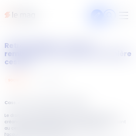
Articles
Retrait litigieux : le prix à
Fiches pratiques
rembourser est celui de la dernière
Veille
cession
Podcasts
30
mai
2025
sociétés
Legal design
À propos
Cass. com du 21 mai 2025, 24-15.006
Le droit au retrait litigieux permet au débiteur d’une
Suivez-nous
créance cédée de se libérer de sa dette en remboursant
au cessionnaire le prix effectivement payé pour
l’acquisition de ladite créance.