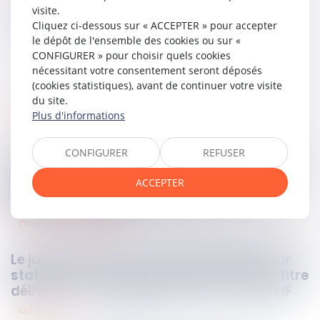
visite.
Partager sur
Cliquez ci-dessous sur « ACCEPTER » pour accepter
le dépôt de l'ensemble des cookies ou sur «
CONFIGURER » pour choisir quels cookies
nécessitant votre consentement seront déposés
(cookies statistiques), avant de continuer votre visite
du site.
Plus d'informations
immobilier
30
mai
2025
CONFIGURER
REFUSER
La clause de subrogation ne prive pas le
syndicat des copropriétaires de son droit
ACCEPTER
d’agir pour les désordres affectant les
parties communes !
mesures d'execution
30
mai
2025
Le juge de l’exécution est compétent pour
statuer sur une contestation issue d’un titre
délivré en vertu de l’article L131-73 du CMF
urbanisme
30
mai
2025