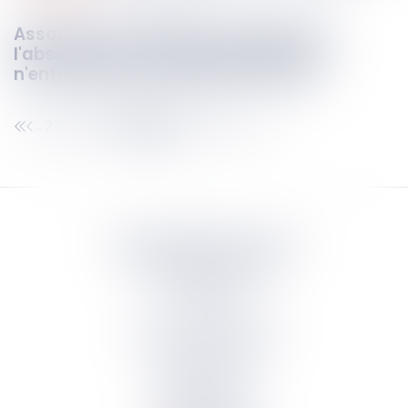
Association syndicale et lotissement :
l'absence de transfert de propriété
n'entraîne pas la nullité des statuts !
235
236
237
238
239
240
241
...
...
Septeo Digital & Services
tous droit réservés
Groupe
Septeo
Contact
S’abonner à la newsletter
Politique de confidentialité
Plan du site
Mentions légales
Politique de cookies
Suivez-nous