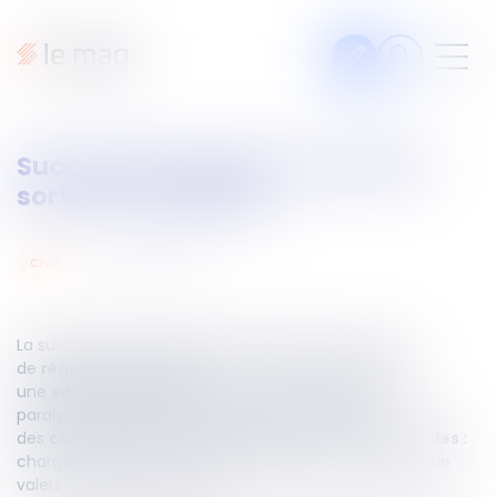
Articles
Succession bloquée : comment
Fiches pratiques
sortir de l’impasse ?
Civil
Commercial
06
mars
2026
civil
Consommation
Divers
Fiscal
Immobilier
La succession peut rapidement devenir l’occasion
de
régler ses comptes
Pénal
… La succession bloquée est
Propriété intellectuelle
une
situation fréquente
en matière d’indivision. La
Public
Rural
paralysie peut durer des années et peut avoir
des
conséquences financières et personnelles lourdes
:
Social
Sociétés
charges impayées, taxes, dégradation du bien, perte de
valeur, tensions familiales…