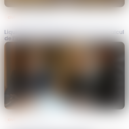
civil
26
févr.
2026
Liquidation de l’indivision : principe et calcul
de l’indemnité d’occupation
civil
12
févr.
2026