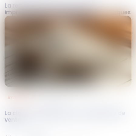
La renégociation du contrat pour
imprévision : conditions et limites pratiques
immobilier
10
févr.
2026
La clause de dédit dans un compromis de
vente