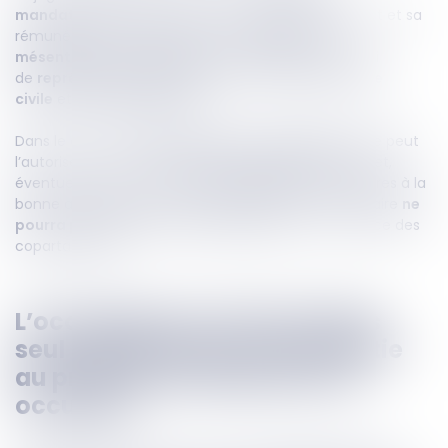
mandataire successoral
, il fixe la durée du mandat et sa
rémunération. Il aura pour mission
d’éviter les
mésententes et oppositions d’intérêts
mais aussi
de
représenter les héritiers
pour les
actes de la vie
civile
et
devant la justice
.
Dans le cas où
l’un des héritiers l’a accepté
, le juge peut
l’autoriser à accomplir les
actes d’administration
et,
éventuellement, les
actes de disposition
nécessaires à la
bonne administration. A noter toutefois, le mandataire
ne
pourra pas signer l’acte de partage
en lieu et place des
copartageants.
L’occupation d’un bien indivis
seul nécessite une contrepartie
au profit de l’indivisaire non
occupant