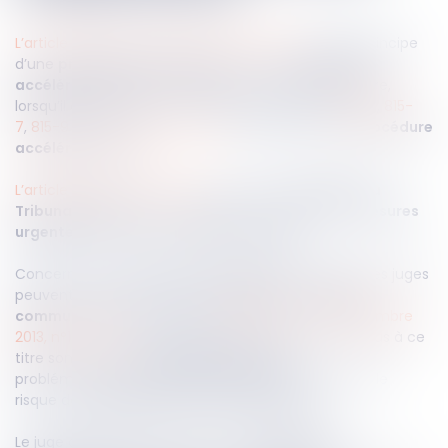
L’article 1380 du Code de procédure civile
pose le principe
d’une
procédure particulière
nommée
procédure
accélérée au fond
. Le Président du Tribunal judiciaire,
lorsqu’il est saisi sur le fondement des articles
815-6
,
815-
7
,
815-9
ou
815-11 du Code civil
, statue selon une
procédure
accélérée au fond
.
L’article 815-6 du Code civil
permet au
président du
Tribunal judiciaire
de prescrire ou autoriser des
mesures
urgentes
requises par
l’intérêt commun
.
Concernant la
vente du bien indivis par
exemple, les juges
peuvent autoriser la vente si
l’urgence
et
l’intérêt
re
commun
sont caractérisés (
Cass. 1
civ. du 4 décembre
2013, n°12-20.158
). Les critères principalement retenus à ce
titre sont ceux du
coût d’entretien
, des
problématiques
financières ou fiscales
ou encore le
risque de
dépréciation de la valeur du bien
.
Le juge a également le pouvoir de
désigner un