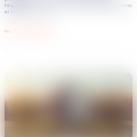
l’équilibre
entre héritiers et
d’éviter l’enlisement financier
et familial
de l’indivision.
Me Flora AIGUESVIVES