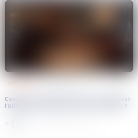
commercial
05
mars
2026
Cession du fonds de commerce : quelle est
l’utilité de la clause de non-concurrence ?
1
2
3
4
5
6
7
...