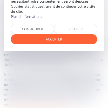
nécessitant votre consentement seront déposés
Le bailleur peut également
donner congé à l’expiration
(cookies statistiques), avant de continuer votre visite
d’une période triennale pour certains
du site.
motifs
(reconstruction, surélévation, travaux de
Plus d'informations
restauration immobilière, etc.). Là encore,
une indemnité
d’éviction est en principe due
.
CONFIGURER
REFUSER
Lorsque le locataire manque à ses obligations, le
ACCEPTER
bailleur peut solliciter la résiliation du bail
. Si une clause
résolutoire est prévue dans le contrat de bail, il devra au
préalable délivrer un commandement de payer ou de faire,
en visant cette clause, afin que le locataire puise
régulariser sa situation dans un délai d’un mois. À défaut, la
résiliation sera constatée par le juge.
Enfin, en cas de demande de
renouvellement initiée par
le locataire
,
le bailleur dispose d’un délai de trois mois
pour répondre
. Son silence vaut acceptation, et en cas de
refus, il doit préciser les motifs et informer le locataire de
son droit à contester ou à solliciter une indemnité
d’éviction dans un délai de deux ans, conformément à
l’
article L.145-60 du Code de commerce
.