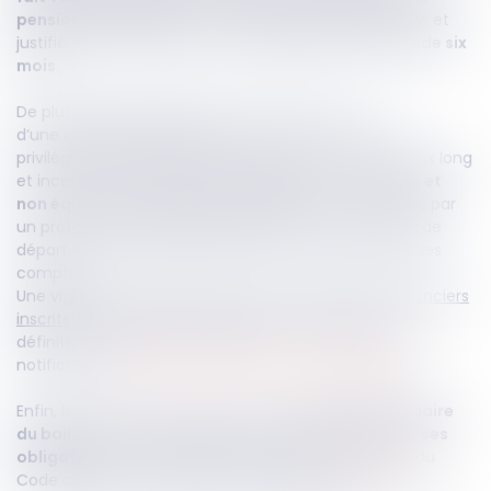
pension d’invalidité
. Ce congé doit alors être motivé et
justifié, mais il doit également
respecter un préavis de six
mois
.
De plus, les parties peuvent toujours convenir
d’une
résiliation amiable
. Cette solution, souvent
privilégiée en pratique, permet d’éviter un contentieux long
et incertain. Cependant,
elle suppose l’accord clair et
non équivoque des parties
, généralement formalisé par
un protocole transactionnel précisant les conditions de
départ, le sort du dépôt de garantie et l’apurement des
comptes.
Une vigilance particulière s’impose à l’égard des
créanciers
inscrits sur le fonds de commerce
: la résiliation est
définitive au terme d’un délai d’un mois suivant leur
notification (
article L.143-2 du Code de commerce
).
Enfin, le locataire peut solliciter une
résiliation judiciaire
du bail en cas de manquement grave du bailleur à ses
obligations
, en application des articles
1719
et
1720
du
Code civil. Dans ce contexte, le juge appréciera