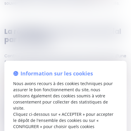
souverainement la gravité des manquements invoqués.
La résiliation du bail commercial
par le bailleur
Contrairement au locataire, le bailleur ne dispose pas d’une
faculté de résiliation aussi étendue. En principe,
il ne peut
mettre fin au bail qu’à son terme, en délivrant un congé
Information sur les cookies
avec ou sans offre de renouvellement
(
article L.145-9 du
Code de commerce
). Ce congé doit alors être
signifié par
Nous avons recours à des cookies techniques pour
acte extrajudiciaire au moins six mois à l’avance
et
assurer le bon fonctionnement du site, nous
préciser les motifs invoqués, sous peine de nullité.
utilisons également des cookies soumis à votre
consentement pour collecter des statistiques de
Lorsque le bailleur refuse le renouvellement, il est en
visite.
principe tenu de verser une indemnité d’éviction au
Cliquez ci-dessous sur « ACCEPTER » pour accepter
locataire
, destinée à compenser la perte du fonds de
le dépôt de l'ensemble des cookies ou sur «
commerce.
CONFIGURER » pour choisir quels cookies