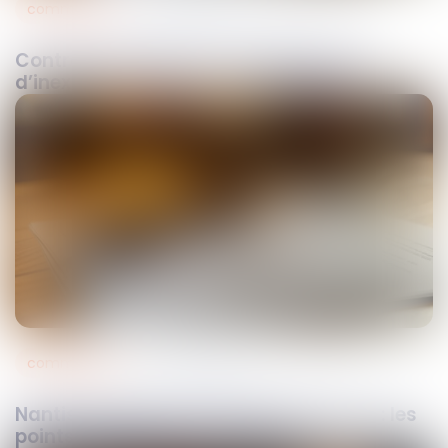
commercial
23
juin
2026
Contrat commercial : que faire en cas
d’inexécution par votre partenaire ?
commercial
09
mars
2026
Nantissement du fonds de commerce : les
points de vigilance à anticiper