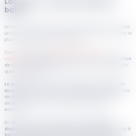
Locataire : comment résilier le
bail ?
Le locataire bénéficie d’une relative souplesse pour mettre
un terme au bail commercial avant son terme, la faculté la
plus courante étant le congé triennal.
Conformément à l’
article L.145-4 du Code de
commerce
,
le locataire peut donner congé à l’expiration
de chaque période de trois ans
, sans avoir à justifier d’un
quelconque motif.
Le congé doit être délivré en respectant un préavis de
six mois
et par lettre recommandée avec demande d’avis
de réception ou par acte du commissaire de justice. À
défaut, ses effets seront reportés à la prochaine
échéance.
En dehors de cette faculté spécifique,
le locataire
dispose d’un droit de résiliation à tout moment, lorsqu’il
fait valoir ses droits à la retraite ou bénéficie d’une