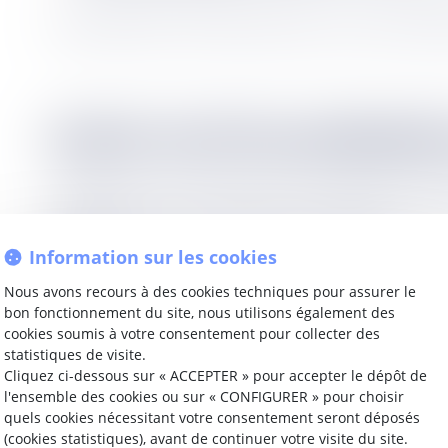
Cette distinction est déterminante, car elle condit
Quels sont les préjudi
Lorsqu’une erreur médicale est caractérisée,
la vi
préjudices
, selon la nomenclature Dintilhac.
Information sur les cookies
Ces préjudices peuvent être :
Nous avons recours à des cookies techniques pour assurer le
bon fonctionnement du site, nous utilisons également des
Corporels
: atteinte à l’intégrité physique, hand
cookies soumis à votre consentement pour collecter des
Psychologiques
: anxiété, dépression, traumatis
statistiques de visite.
Cliquez ci-dessous sur « ACCEPTER » pour accepter le dépôt de
Économiques
: perte de revenus, frais médica
l'ensemble des cookies ou sur « CONFIGURER » pour choisir
Personnels et sociaux
: perte d’autonomie, isole
quels cookies nécessitant votre consentement seront déposés
(cookies statistiques), avant de continuer votre visite du site.