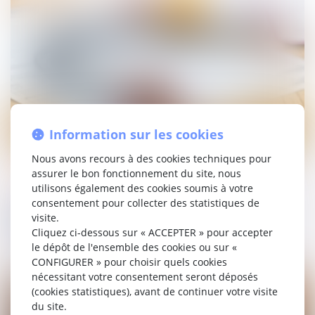
Information sur les cookies
Nous avons recours à des cookies techniques pour
assurer le bon fonctionnement du site, nous
divers
17
juil.
2026
utilisons également des cookies soumis à votre
consentement pour collecter des statistiques de
​Faute médicale de l'infirmier : quelle
visite.
responsabilité ?
Cliquez ci-dessous sur « ACCEPTER » pour accepter
le dépôt de l'ensemble des cookies ou sur «
CONFIGURER » pour choisir quels cookies
nécessitant votre consentement seront déposés
(cookies statistiques), avant de continuer votre visite
du site.