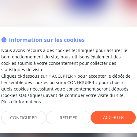
ues
fich
23
mars
2021
Information sur les cookies
t de prêt à usage
La 
mat
Nous avons recours à des cookies techniques pour assurer le
bon fonctionnement du site, nous utilisons également des
d’o
cookies soumis à votre consentement pour collecter des
statistiques de visite.
Cliquez ci-dessous sur « ACCEPTER » pour accepter le dépôt de
l'ensemble des cookies ou sur « CONFIGURER » pour choisir
quels cookies nécessitant votre consentement seront déposés
(cookies statistiques), avant de continuer votre visite du site.
Plus d'informations
ACCEPTER
CONFIGURER
REFUSER