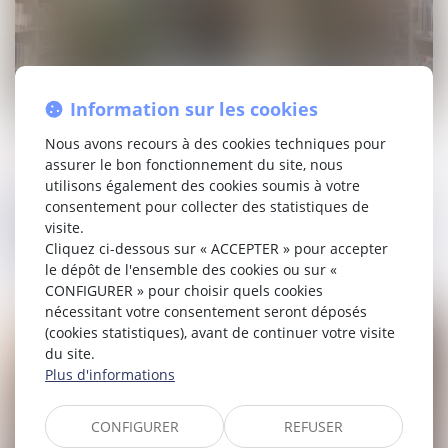
Information sur les cookies
Nous avons recours à des cookies techniques pour
divers
17
avr.
2025
assurer le bon fonctionnement du site, nous
utilisons également des cookies soumis à votre
Mise aux normes handicapées dans les
consentement pour collecter des statistiques de
établissements recevant du public : quelles
visite.
obligations ?
Cliquez ci-dessous sur « ACCEPTER » pour accepter
le dépôt de l'ensemble des cookies ou sur «
CONFIGURER » pour choisir quels cookies
nécessitant votre consentement seront déposés
(cookies statistiques), avant de continuer votre visite
du site.
Plus d'informations
CONFIGURER
REFUSER