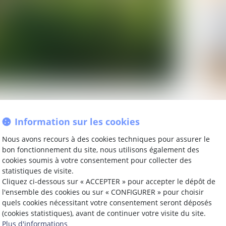
immo
08
sept.
2025
Information sur les cookies
n possède des plantations très
Con
Nous avons recours à des cookies techniques pour assurer le
bon fonctionnement du site, nous utilisons également des
e mon terrain : doit-il
pén
cookies soumis à votre consentement pour collecter des
 certaines distances ?
statistiques de visite.
Cliquez ci-dessous sur « ACCEPTER » pour accepter le dépôt de
l'ensemble des cookies ou sur « CONFIGURER » pour choisir
quels cookies nécessitant votre consentement seront déposés
(cookies statistiques), avant de continuer votre visite du site.
Plus d'informations