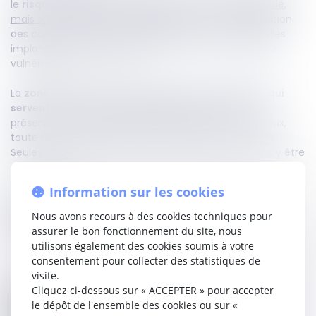
le
risque est modéré
.
L’urbanisation y est envisageable,
mais sous certaines conditions,
notamment l’adaptation
des constructions aux contraintes du site. Les nouvelles
implantations doivent être sécurisées pour limiter leur
vulnérabilité en cas de crue.
La
zone verte
regroupe les
espaces non urbanisés qui
servent de zones d’expansion des crues
. Afin de
préserver leur rôle essentiel dans la régulation des eaux,
toute nouvelle activité ou construction y est interdite.
Seules les activités agricoles déjà existantes peuvent y être
maintenues.
Information sur les cookies
Enfin, la
zone blanche
n’est
pas soumise à un risque
d’inondation
et ne fait l’objet d’aucune contrainte
Nous avons recours à des cookies techniques pour
spécifique en la matière.
assurer le bon fonctionnement du site, nous
utilisons également des cookies soumis à votre
consentement pour collecter des statistiques de
visite.
Construire en zone inondable :
Cliquez ci-dessous sur « ACCEPTER » pour accepter
le dépôt de l'ensemble des cookies ou sur «
quelles obligations ?