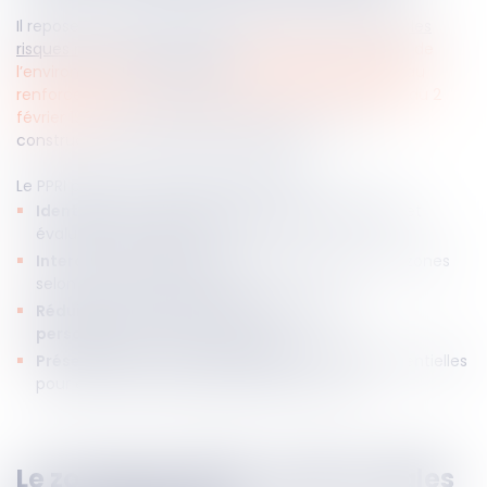
Il repose sur le
droit à l’information des citoyens sur les
risques majeurs
, garanti par
l’article L 125-2 du Code de
l’environnement
. Institué par
la loi n°95-101 relative au
renforcement de la protection de l’environnement du 2
février 1995
, il fixe les règles d’urbanisation et de
construction dans les zones à risques.
Le PPRI poursuit ainsi plusieurs objectifs :
Identifier les zones exposées aux inondations
et
évaluer le niveau d’aléa ;
Interdire ou limiter les constructions
dans ces zones
selon leur niveau de risque ;
Réduire la vulnérabilité des biens et des
personnes
face aux inondations ;
Préserver les zones d’expansion des crues
, essentielles
pour éviter des crues plus violentes en aval.
Le zonage du PPRI : quelles règles