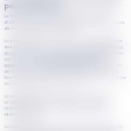
pour construire ?
Le PPRI établit plusieurs
zones en fonction du niveau
d’aléa, déterminé par la hauteur maximale d’eau en cas
de crue et la vitesse d’écoulement.
La
zone rouge
correspond aux secteurs les
plus exposés
aux inondations
, où la
hauteur de submersion et la force
du courant rendent toute construction dangereuse.
Dans
ces zones, il est
interdit d’implanter de nouvelles
constructions ou d’y créer des logements.
L’objectif est
de réduire la vulnérabilité des biens existants en limitant
leur implantation ou en favorisant leur transformation pour
renforcer leur résilience face aux crues.
La
zone bleu foncé
(ou orange) est caractérisée par
un
aléa important
. L’urbanisation y est fortement
restreinte et soumise à des
règles strictes visant à
réduire les risques
.
La
zone bleu clair
(ou jaune) correspond aux secteurs où