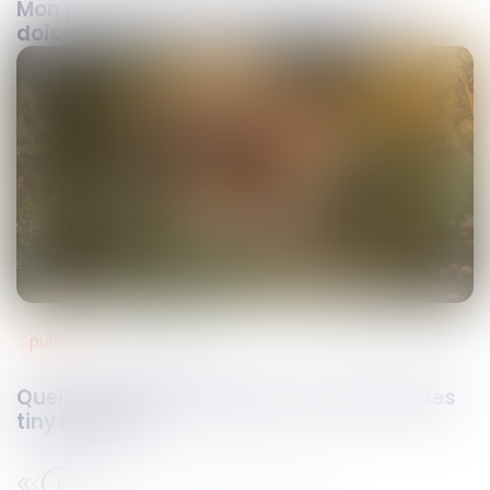
Mon permis de construire est accordé :
dois-je l’afficher sur mon terrain ?
public
31
mars
2025
Quelle réglementation pour construire des
tiny houses ?
1
2
3
4
5
6
7
...