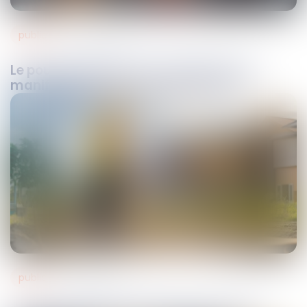
public
22
juil.
2025
Le pouvoir de police du maire face aux
manifestations sur la voie publique
public
10
juil.
2025