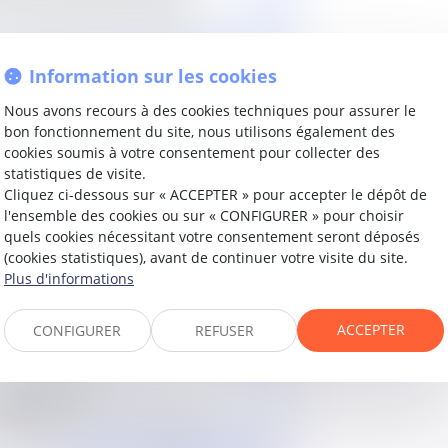
Information sur les cookies
Nous avons recours à des cookies techniques pour assurer le
bon fonctionnement du site, nous utilisons également des
cookies soumis à votre consentement pour collecter des
statistiques de visite.
Cliquez ci-dessous sur « ACCEPTER » pour accepter le dépôt de
l'ensemble des cookies ou sur « CONFIGURER » pour choisir
quels cookies nécessitant votre consentement seront déposés
(cookies statistiques), avant de continuer votre visite du site.
Plus d'informations
ACCEPTER
CONFIGURER
REFUSER