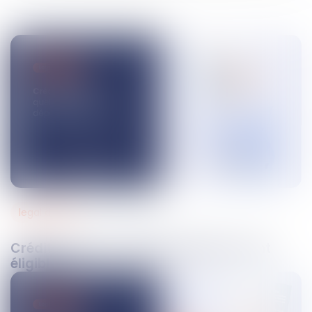
legal design
14
mai
2025
Crédits d’impôt : quelles dépenses sont
éligibles ?