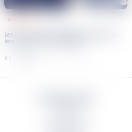
legal design
19
févr.
2025
Les diagnostics immobiliers obligatoires
lors d’une vente immobilière
1
2
3
4
5
6
7
...
Septeo Digital & Services
tous droit réservés
Groupe
Septeo
Contact
S’abonner à la newsletter
Politique de confidentialité