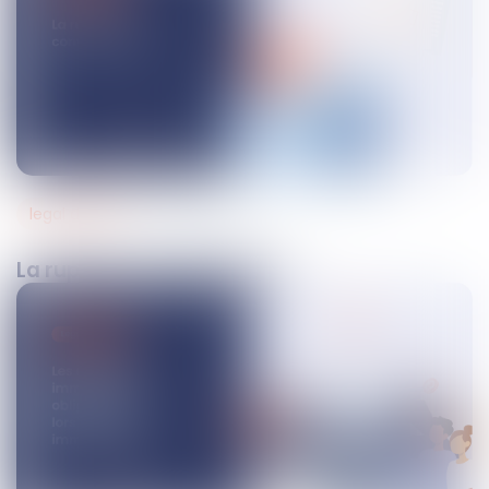
legal design
09
avr.
2025
La rupture conventionnelle