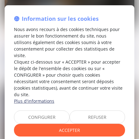
Information sur les cookies
Nous avons recours à des cookies techniques pour
assurer le bon fonctionnement du site, nous
commercial
26
mai
2025
utilisons également des cookies soumis à votre
consentement pour collecter des statistiques de
Bail commercial : la clause pénale tombe si
visite.
l’obligation de délivrance n’est pas
Cliquez ci-dessous sur « ACCEPTER » pour accepter
respectée
le dépôt de l'ensemble des cookies ou sur «
CONFIGURER » pour choisir quels cookies
nécessitant votre consentement seront déposés
(cookies statistiques), avant de continuer votre visite
du site.
Plus d'informations
CONFIGURER
REFUSER
ACCEPTER