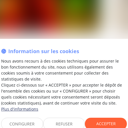
dive
juil.
2022
Information sur les cookies
Nous avons recours à des cookies techniques pour assurer le
ation du préjudice d’angoisse
Les
bon fonctionnement du site, nous utilisons également des
cookies soumis à votre consentement pour collecter des
statistiques de visite.
Cliquez ci-dessous sur « ACCEPTER » pour accepter le dépôt de
l'ensemble des cookies ou sur « CONFIGURER » pour choisir
quels cookies nécessitant votre consentement seront déposés
(cookies statistiques), avant de continuer votre visite du site.
Plus d'informations
ACCEPTER
CONFIGURER
REFUSER