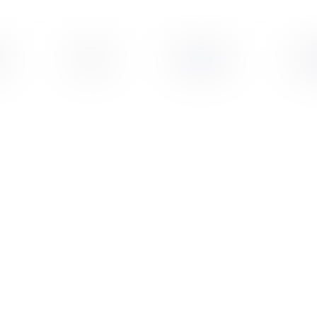
s
Veille
Podcasts
Leg