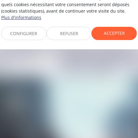
quels cookies nécessitant votre consentement seront déposés
(cookies statistiques), avant de continuer votre visite du site.
Plus d'informations
pénal
6
22
juin
2026
ACCEPTER
CONFIGURER
REFUSER
La défense doit pouvoir
s le jour de
exploiter les vidéos d
ire
à vue lorsqu'elle conte
procès-verbaux