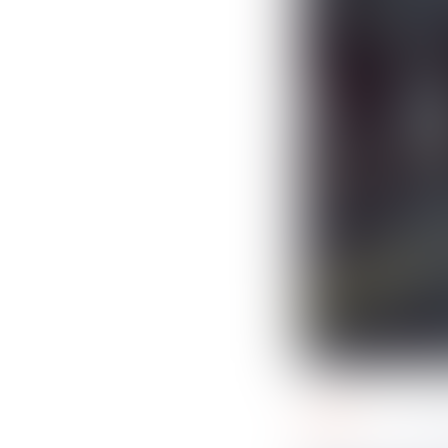
pénal
22
a