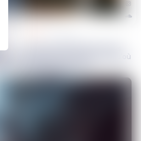
pénal
12
déc.
2025
Responsabilité pénale des
e garde
personnes morales : jusqu'où
ste les
s'étend la faute de
l'entreprise ?