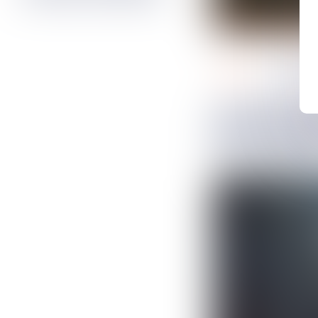
pénal
10
juil.
202
Les droits de la défense ne se
préparent pa
l'interrogato