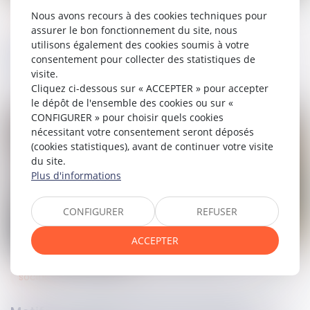
social
Nous avons recours à des cookies techniques pour
18
nov.
2022
assurer le bon fonctionnement du site, nous
utilisons également des cookies soumis à votre
Arrêt « pathologique » : attention à la
consentement pour collecter des statistiques de
rédaction du certificat médical
visite.
Cliquez ci-dessous sur « ACCEPTER » pour accepter
le dépôt de l'ensemble des cookies ou sur «
CONFIGURER » pour choisir quels cookies
nécessitant votre consentement seront déposés
(cookies statistiques), avant de continuer votre visite
du site.
Plus d'informations
CONFIGURER
REFUSER
ACCEPTER
social
14
nov.
2022