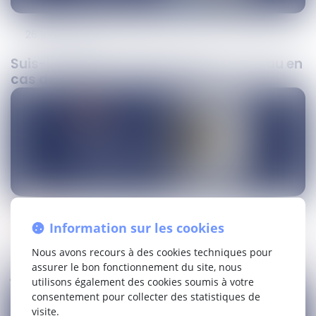
Suivez-nous
26
juin
2026
Suis-je obligé de payer ma facture d’eau en
cas de fuite sur l’installation ?
podcasts
26
mai
2026
Information sur les cookies
Nous avons recours à des cookies techniques pour
Casier judiciaire : est-il vraiment effacé un
assurer le bon fonctionnement du site, nous
jour ?
utilisons également des cookies soumis à votre
consentement pour collecter des statistiques de
visite.