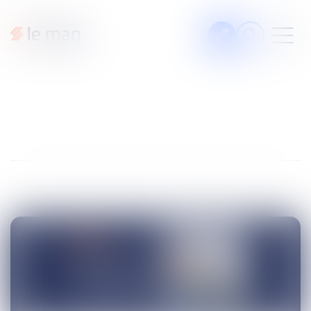
Articles
Fiches pratiques
Veille
Podcasts
La voie du Droit
Les podcasts Septeo
Solutions Notaires
Legal design
À propos