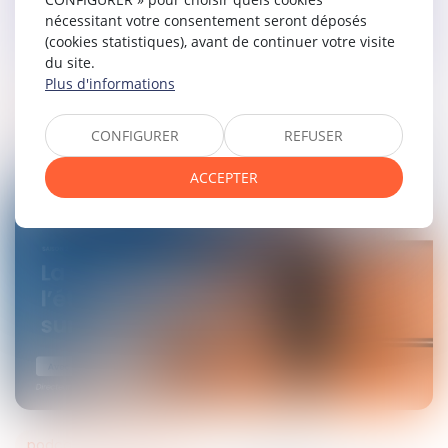
nécessitant votre consentement seront déposés
(cookies statistiques), avant de continuer votre visite
du site.
Plus d'informations
podcasts septeo solutions notaires
27
oct.
2022
CONFIGURER
REFUSER
Saison 2 Episode 5 - Le contrat de mariage
à l'international
ACCEPTER
podcasts septeo solutions notaires
25
juil.
2022