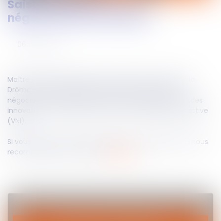
Saison 2 Episode 3 – La
Suivez-nous
négociation immobilière
06
mai
2022
Maître Daudé, Président de la Chambre notariale de la
Drôme et notaire à Donzère aborde le sujet de la
négociation immobilière. Découvrez sa présentation des
innovations du secteur avec la vente notariale interactive
(VNI).
Si vous aussi vous voulez partager votre expertise ou nous
recommander un contact
cliquez ICI