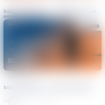
Saison 2 Episode 4 – La visibilité de l'étude
notariale sur le web
08
mars
2022
Saison 2 Episode 2 - Le devoir de conseil
1
2
3
4
5