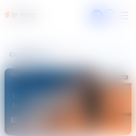
Articles
Fiches pratiques
Catégories
Veille
Podcasts
La voie du Droit
Les podcasts Septeo
Solutions Notaires
Legal design
À propos