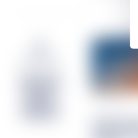
11
févr.
2022
Saison 2 Episode 1 - La
régulation d
meublée tour