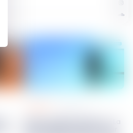
regards sur
09
déc.
2021
Saison 1 Episode spécial – La
des
technologie Cloud au cœur