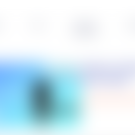
s
Veille
Podcasts
Leg
Saison 1 Episode 7 – La nouvelle loi
de la PMA
podcasts septeo solutio