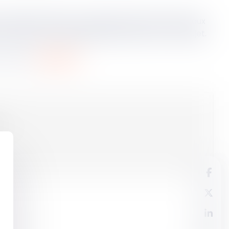
t assistée (PMA) aux couples de femmes ainsi qu'aux
écouvrez l'éclairage de Maître Marrec sur le sujet.
 contact ,
cliquez ICI