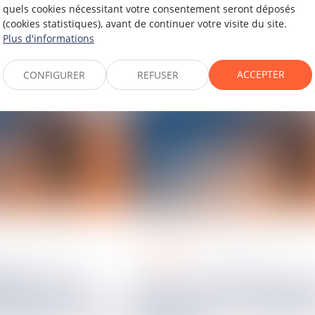
quels cookies nécessitant votre consentement seront déposés
(cookies statistiques), avant de continuer votre visite du site.
Plus d'informations
ACCEPTER
CONFIGURER
REFUSER
regards sur
13
janv.
2022
Saison 2 Episode spécial :
e la location
retour sur le Congrès 
istique : le cas