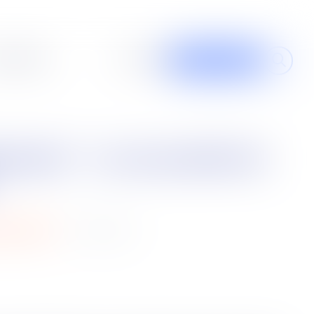
al design
À propos
Contribuer
16
déc.
2021
ns notaires