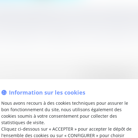
a bioéthique élargit désormais la procréation médicalemen
nne de nouveaux droits pour les enfants nés d’une PMA. D
 voulez partager votre expertise ou nous recommander un
Information sur les cookies
Nous avons recours à des cookies techniques pour assurer le
bon fonctionnement du site, nous utilisons également des
s sur : Saison 1 Episode 7 - La nouvelle loi de la PMA
cookies soumis à votre consentement pour collecter des
statistiques de visite.
Cliquez ci-dessous sur « ACCEPTER » pour accepter le dépôt de
l'ensemble des cookies ou sur « CONFIGURER » pour choisir