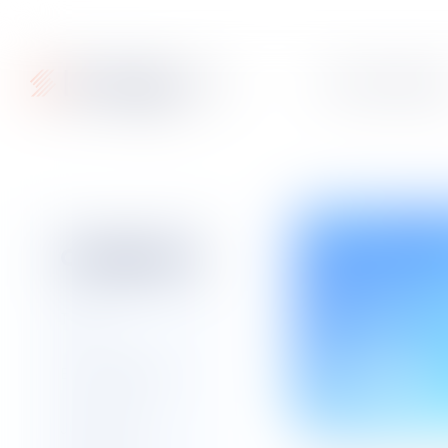
Articles
Fiches pratique
Catégories
En immersion
Juriminute