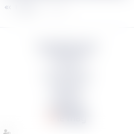
1
2
3
4
5
Septeo Digital & Services
tous droit réservés
Groupe
Septeo
Contact
S’abonner à la newsletter
Politique de confidentialité
Plan du site
Mentions légales
Politique de cookies
Suivez-nous