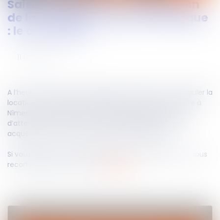
Saison 2 Episode 1 - La régulation
Suivez-nous
de la location meublée touristique
: le cas Airbnb
11
févr.
2022
A l’heure où de nombreuses villes commencent à réguler la
location touristique meublée, Barbara Simerey, notaire à
Nîmes, nous éclaire sur ce sujet. Découvrez les points
d’attention que vous ne devez pas négliger si votre
acquéreur vous mentionne un projet « Airbnb ».
Si vous aussi vous voulez partager votre expertise ou nous
recommander un contact
cliquez ici
.