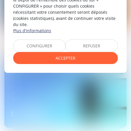
CONFIGURER » pour choisir quels cookies
nécessitant votre consentement seront déposés
(cookies statistiques), avant de continuer votre visite
du site.
Plus d'informations
regards sur
13
janv.
2022
CONFIGURER
REFUSER
Saison 2 Episode spécial : retour sur le
ACCEPTER
Congrès des Notaires