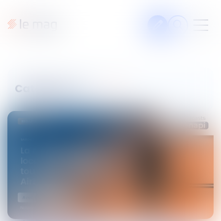
Articles
Fiches pratiques
Catégories
Veille
Podcasts
La voie du Droit
Les podcasts Septeo
Solutions Notaires
Legal design
À propos