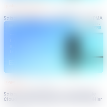
podcasts septeo solutions notaires
16
déc.
2021
Saison 1 Episode 7 – La nouvelle loi de la PMA
regards sur
09
déc.
2021
Saison 1 Episode spécial – La technologie
Cloud au cœur de la transformation métier