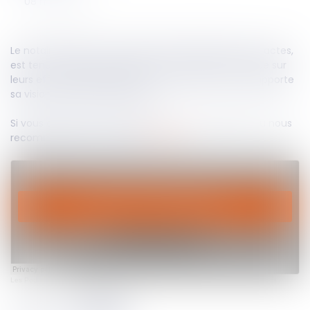
08
mars
2022
Suivez-nous
Le notaire, expert en matière d'authentification des actes,
est tenu d'éclairer les parties sur leur portée ainsi que sur
leurs effets. Maître MARREC, notaire à Nîmes, nous apporte
sa vision du devoir de conseil.
Si vous aussi vous voulez partager votre expertise ou nous
recommander un contact
cliquez ICI.
Les Podcasts de Genapi
·
Regards sur... Saison 2 Episode 2 - Le devoir de conseil