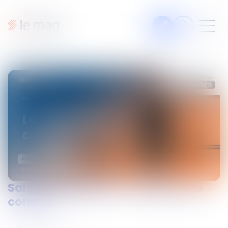
Articles
Fiches pratiques
Veille
Podcasts
La voie du Droit
Les podcasts Septeo
Solutions Notaires
Legal design
Saison 2 Episode 2 - Le devoir de
À propos
conseil