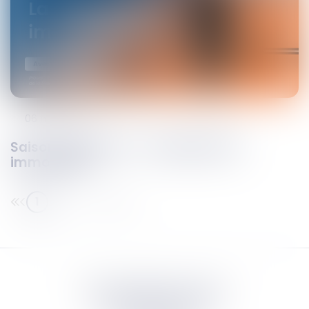
06
mai
2022
Saison 2 Episode 3 – La négociation
immobilière
1
2
3
4
Septeo Digital & Services
tous droit réservés