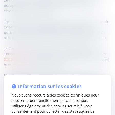
des assurances sur les exigences du droit de l’Union
européenne en matière de protection des victimes
d’accidents de la circulation.
Était en cause une clause subordonnant la prise d’effet du
contrat d’assurance au paiement de la première
cotisation, dont la défaillance avait conduit l’assureur à
refuser sa garantie, au profit d’une intervention du FGAO.
La Cour censure ce raisonnement. S’appuyant sur la
jurisprudence constante de la CJUE relative à la directive
2009/103/CE
, elle affirme que de telles clauses ne peuvent
être opposées aux tiers victimes.
Elle en déduit que, lorsque l’accident survient entre la
conclusion du contrat et la date prévue pour le paiement
Information sur les cookies
initial, l’assureur demeure tenu à garantie, peu important
l’inexécution de cette condition suspensive.
Nous avons recours à des cookies techniques pour
assurer le bon fonctionnement du site, nous
Lire la décision…
utilisons également des cookies soumis à votre
consentement pour collecter des statistiques de