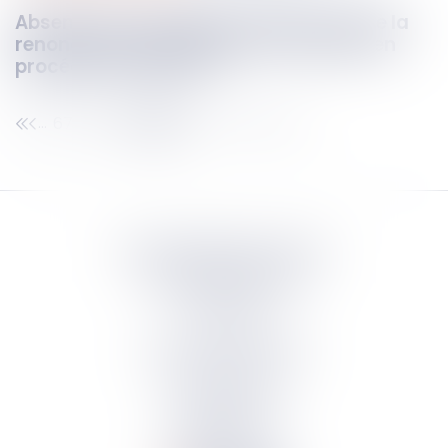
Absence de connexité et inefficacité de la
renonciation unilatérale du créancier en
procédure collective !
67
68
69
70
71
72
73
...
...
Septeo Digital & Services
tous droit réservés
Groupe
Septeo
Contact
S’abonner à la newsletter
Politique de confidentialité
Plan du site
Mentions légales
Politique de cookies
Suivez-nous