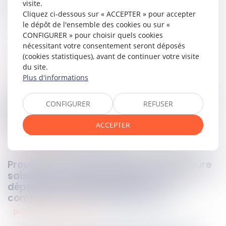
Partager sur
visite.
Cliquez ci-dessous sur « ACCEPTER » pour accepter
le dépôt de l'ensemble des cookies ou sur «
CONFIGURER » pour choisir quels cookies
nécessitant votre consentement seront déposés
(cookies statistiques), avant de continuer votre visite
du site.
famille
Plus d'informations
09
avr.
2026
Demande de prestation compensatoire
CONFIGURER
REFUSER
postérieure à un divorce étranger :
irrecevabilité écartée
ACCEPTER
procedure civile
08
avr.
2026
Procédure orale en appel : la cour demeure
saisie des conclusions régulièrement
déposées malgré l’absence de
comparution à l’audience de renvoi
procedures collectives
08
avr.
2026