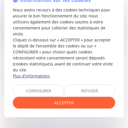
Saisie de l’affaire, la Cour de cassation confirme une
Nous avons recours à des cookies techniques pour
jurisprudence constante selon laquelle l’existence d’un vice
assurer le bon fonctionnement du site, nous
caché ne peut être assimilée à un cas de force majeure
utilisons également des cookies soumis à votre
qui a nécessairement une origine extérieure à la chose
consentement pour collecter des statistiques de
louée. Par conséquent, le cas fortuit n’est pas caractérisé
visite.
lorsque la dégradation des bâtiments est due à un défaut
Cliquez ci-dessous sur « ACCEPTER » pour accepter
d’entretien de la chose louée imputable au bailleur
(
cass.
le dépôt de l'ensemble des cookies ou sur «
ème
civ 3
du 30 septembre 1998, n°96-17.684
)
.
CONFIGURER » pour choisir quels cookies
nécessitant votre consentement seront déposés
Lire la décision…
(cookies statistiques), avant de continuer votre visite
du site.
Plus d'informations
Partager sur
CONFIGURER
REFUSER
ACCEPTER
santé
20
janv.
2025