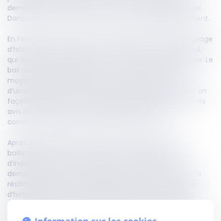
demander une diminution du prix ou la résiliation du bail.
Dans ces deux cas, il n’y a lieu à aucun dédommagement.
En l’espèce, un locataire avait pris à bail des locaux à usage
d’hôtel-restaurant pour l’un, et de snack pour le second,
qui avaient été acquis par la commune, alors bailleresse. Le
bail avait été renouvelé pour une durée de neuf ans
moyennant le paiement d’un loyer annuel. En cours
d’usage des lieux, le locataire avait signalé des fissures en
façade du bâtiment à usage d’hôtel-restaurant et, après
avis de la commission de sécurité, le maire de la
commune avait pris un arrêté de fermeture.
Après expertise judiciaire, le locataire avait assigné la
bailleresse aux fins de remise en état du bien et
d’indemnisation de son préjudice. La bailleresse avait
demandé, à titre reconventionnel, que soit constatée la
résiliation partielle du bail pour les seuls locaux à usage
d’hôtel-restaurant, sans indemnité pour la perte de la
chose louée, et que soit fixé le loyer du local à usage de
snack.
Information sur les cookies