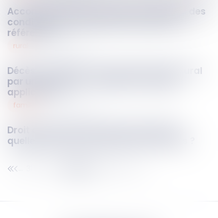
Accord tacite de l’Assurance maladie : des
conditions strictes pour les actes non
référencés
rural
20
janv.
2025
Décès du preneur et poursuite du bail rural
par un ascendant : quelle est la règle
applicable ?
famille
17
janv.
2025
Droit de visite et placement d’enfants :
quelle place pour la parole des mineurs ?
311
312
313
314
315
316
317
...
...