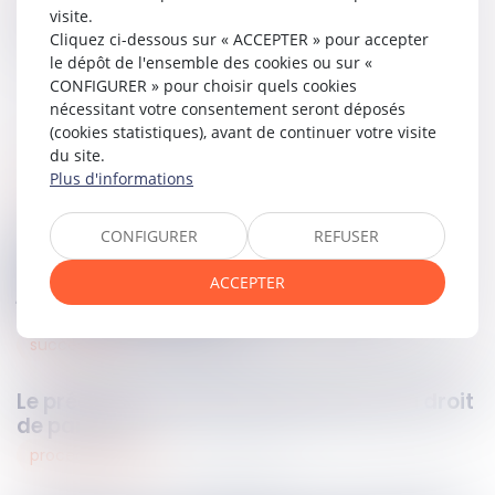
visite.
Partager sur
Cliquez ci-dessous sur « ACCEPTER » pour accepter
le dépôt de l'ensemble des cookies ou sur «
CONFIGURER » pour choisir quels cookies
nécessitant votre consentement seront déposés
(cookies statistiques), avant de continuer votre visite
du site.
Plus d'informations
environnement
21
nov.
2025
CONFIGURER
REFUSER
Préjudice écologique et produits
phytosanitaires : compétence du juge
ACCEPTER
judiciaire et point de départ de la
prescription précisé
successions
21
nov.
2025
Le préciput échappe définitivement au droit
de partage
procedure civile
21
nov.
2025