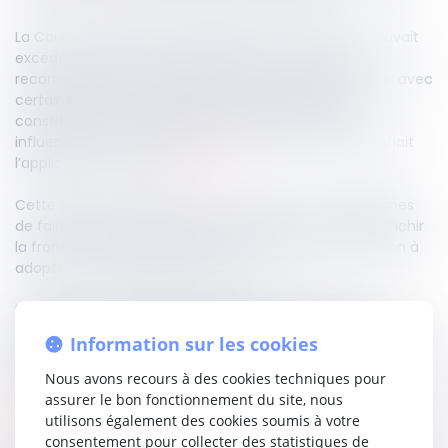
La Cour de cassation a ainsi jugé qu’une association avait
excédé sa mission d’information et de conseil en
recommandant à ses adhérents de ne plus collaborer avec
certaines bases de données. De telles indications
constituaient de véritables directives, de nature à
influencer le fonctionnement du marché, ce qui justifiait
l’application de l’article
L. 420-1
.
Cette solution rappelle la nécessité pour ces organismes
de faire preuve de prudence et de veiller à ne pas franchir
la frontière, parfois subtile, entre le conseil et l’incitation à
adopter un comportement collectif.
En l’espèce, la décision reposait sur deux éléments :
l’exclusion de la société requérante d’une charte élaborée
Information sur les cookies
par l’association et l’appel explicite au boycott de cette
société.
Nous avons recours à des cookies techniques pour
assurer le bon fonctionnement du site, nous
Lire la décision…
utilisons également des cookies soumis à votre
consentement pour collecter des statistiques de