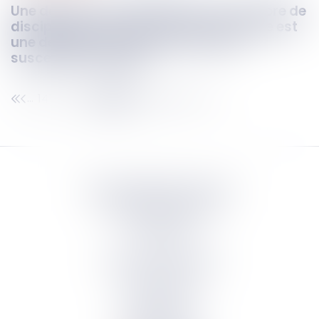
Une décision du président de la chambre de
discipline des commissaires de justice est
une décision de première instance
susceptible d’appel !
141
142
143
144
145
146
147
...
...
Septeo Digital & Services
tous droit réservés
Groupe
Septeo
Contact
S’abonner à la newsletter
Politique de confidentialité
Plan du site
Mentions légales
Politique de cookies
Suivez-nous