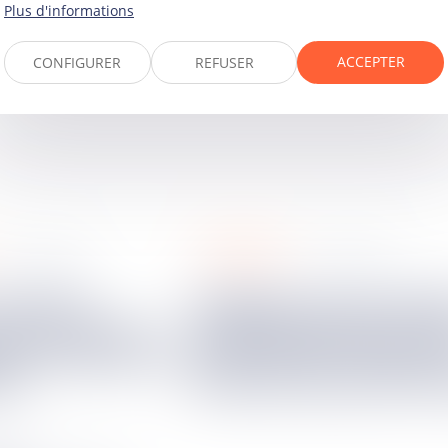
Plus d'informations
ACCEPTER
CONFIGURER
REFUSER
assurances
10
juin
2025
10
juin
2025
Obligation de proposition
seul celui qui
d’indemnisation en ca
eut contester sa
perte totale : la faute 
on
l’assureur peut être r