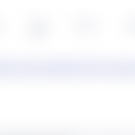
s
Veille
Podcasts
Leg