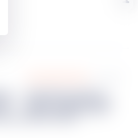
santé et sécurité au travail
06
juin
2025
Infractions au droit du
s de
travail : l’inspection peut
de
saisir le procureur sans
etenue !
procès-verbal