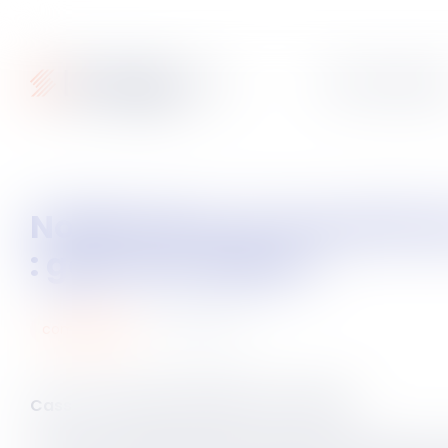
Articles
Fiches pratique
Notification à l’Autorité de la concurrence d’un recours contre sa décision
: gare aux délais !
06
juin
2025
commercial
Cass. com du 28 mai 2025, n°23-14.180