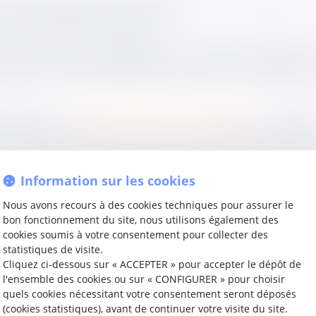
une question de procédure relative à la contestation d’u
espect des délais procéduraux.
un recours contre la décision de l’Autorité en déposant, 
 que le 25 mars 2022 qu’elles ont procédé à la notification
par l’article
R. 464-13 du Code de commerce
, la cour d’
alide l’interprétation stricte de cette exigence procédura
fication dans un délai de cinq jours est formulée de manièr
Information sur les cookies
é poursuit un objectif légitime de bonne administration de 
Nous avons recours à des cookies techniques pour assurer le
ecours aux autres parties, et son point de départ, fixé par
bon fonctionnement du site, nous utilisons également des
cookies soumis à votre consentement pour collecter des
statistiques de visite.
raînant la perte du droit au recours —, cette solution rapp
Cliquez ci-dessous sur « ACCEPTER » pour accepter le dépôt de
ct des délais prévus par les textes procéduraux.
l'ensemble des cookies ou sur « CONFIGURER » pour choisir
quels cookies nécessitant votre consentement seront déposés
(cookies statistiques), avant de continuer votre visite du site.