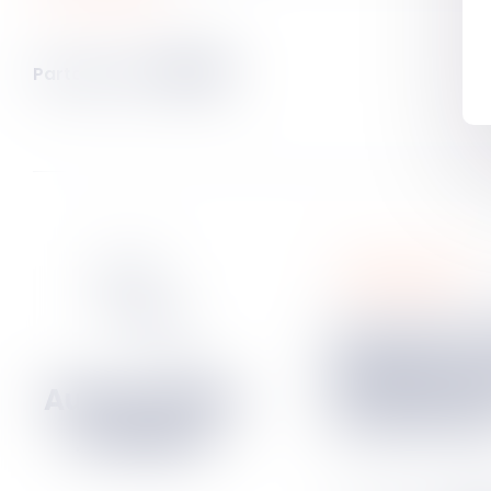
Partager sur
procédure civile
La Cour de cassation
rappelle que 
fait appel p
condamnati