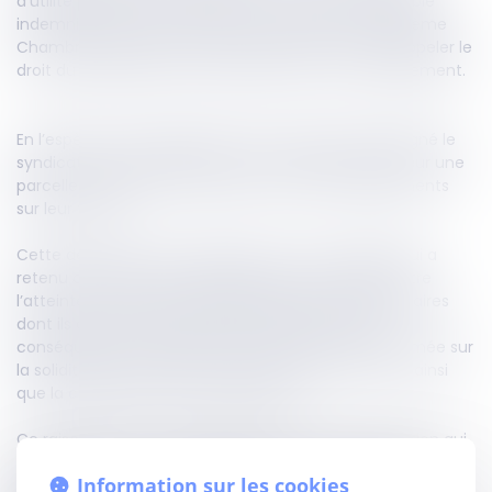
d’utilité publique, et moyennant une juste et préalable
indemnité. Sur le fondement de cet article, la Troisième
Chambre civile de la Cour de cassation vient de rappeler le
droit du propriétaire à la démolition de tout empiétement.
En l’espèce, les propriétaires d’une parcelle ont assigné le
syndicat des copropriétaires d’un immeuble édifié sur une
parcelle contiguë en cessation de divers empiétements
sur leur fonds.
Cette demande a été rejetée par la Cour d’appel qui a
retenu qu’il existait une disproportion manifeste entre
l’atteinte au droit de propriété subie par les propriétaires
dont ils avaient toujours eu connaissance et les
conséquences de la démolition des ouvrages réclamée sur
la solidité de l’immeuble, la sécurité des occupants ainsi
que la collectivité des copropriétaires.
Ce raisonnement est censuré par la Cour de cassation qui
rappelle que tout propriétaire est en droit d’obtenir la
Information sur les cookies
démolition d’un ouvrage empiétant sur son fonds. Elle