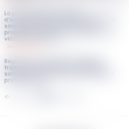
La production d’un certificat
d’immatriculation d’un autre véhicule ne
saurait faire valoir la preuve que le
propriétaire n’était pas le conducteur du
véhicule intercepté
protection sociale
11
oct.
2023
Régimes de prévoyance : l’égalité de
traitement ne s’applique qu’entre les
salariés relevant d’une même catégorie
professionnelle
482
483
484
485
486
487
488
...
...