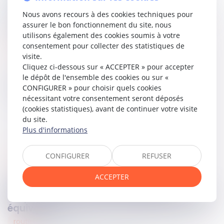
affirme ainsi l’absence de contrôle de proportionnalité sur
Nous avons recours à des cookies techniques pour
l’action d’un propriétaire relative à la démolition d’un
assurer le bon fonctionnement du site, nous
empiétement sur son fonds.
utilisons également des cookies soumis à votre
consentement pour collecter des statistiques de
Lire la décision …
visite.
Cliquez ci-dessous sur « ACCEPTER » pour accepter
le dépôt de l'ensemble des cookies ou sur «
Partager sur
CONFIGURER » pour choisir quels cookies
nécessitant votre consentement seront déposés
(cookies statistiques), avant de continuer votre visite
du site.
Plus d'informations
CONFIGURER
REFUSER
immobilier
11
oct.
2023
ACCEPTER
Chemin communal et prescription
acquisitive d’une servitude de passage non
équivoque
routier
11
oct.
2023