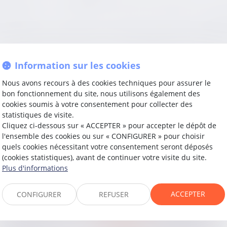
considère que le constructeur auquel la victime des domm
 les autres constructeurs et sous-traitants dans un délai
 l’action récursoire d’un autre responsable mis en cause p
Information sur les cookies
Nous avons recours à des cookies techniques pour assurer le
bon fonctionnement du site, nous utilisons également des
cookies soumis à votre consentement pour collecter des
statistiques de visite.
Cliquez ci-dessous sur « ACCEPTER » pour accepter le dépôt de
l'ensemble des cookies ou sur « CONFIGURER » pour choisir
quels cookies nécessitant votre consentement seront déposés
(cookies statistiques), avant de continuer votre visite du site.
Plus d'informations
ACCEPTER
CONFIGURER
REFUSER
successions