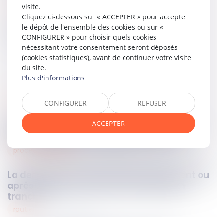
Lire la décision…
visite.
Cliquez ci-dessous sur « ACCEPTER » pour accepter
le dépôt de l'ensemble des cookies ou sur «
Partager sur
CONFIGURER » pour choisir quels cookies
nécessitant votre consentement seront déposés
(cookies statistiques), avant de continuer votre visite
du site.
Plus d'informations
procedures collectives
26
mars
2025
CONFIGURER
REFUSER
ACCEPTER
Créance antérieure et non-concurrence :
deux rappels de la Cour de cassation
procédure pénale
25
mars
2025
La demande d’aide juridictionnelle avant ou
après le pourvoi ? la Cour de cassation
tranche !
routier
25
mars
2025