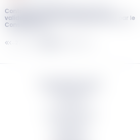
Contrôle technique des deux-roues :
validation du dispositif réglementaire par le
Conseil d’État
277
278
279
280
281
282
283
...
...
Septeo Digital & Services
tous droit réservés
Groupe
Septeo
Contact
S’abonner à la newsletter
Politique de confidentialité
Plan du site
Mentions légales
Politique de cookies
Suivez-nous