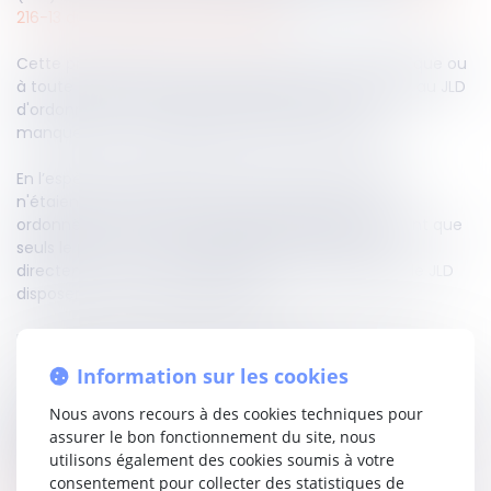
216-13 du Code de l'environnement
).
Cette procédure permet au procureur de la République ou
à toute personne ayant intérêt à agir de demander au JLD
d'ordonner les mesures nécessaires face à un
manquement aux obligations environnementales.
En l’espèce, l’appel avait été formé par des tiers qui
n'étaient pas directement visés par les mesures
ordonnées. La Cour de cassation rappelle fermement que
seuls le procureur de la République ou la personne
directement concernée par les mesures prises par le JLD
disposent du droit de faire appel.
Par conséquent, l’appel formé par les tiers a été jugé
irrecevable, et les pourvois ont été rejetés.
Information sur les cookies
Une vigilance particulière s'impose donc quant à la qualité
Nous avons recours à des cookies techniques pour
pour agir en appel dans les procédures de référé
assurer le bon fonctionnement du site, nous
environnemental.
utilisons également des cookies soumis à votre
consentement pour collecter des statistiques de