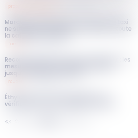
propriété intellectuelle
28
mai
2025
Marque et usage sérieux : le service de taxi
ne suffit pas à sauver la marque pour toute
la catégorie "transport"
famille
28
mai
2025
Reconnaissance d’un divorce étranger : les
mesures provisoires restent valables
jusqu’au jugement définitif
routier
27
mai
2025
Éthylotest hors d’homologation ? La
vérification suffit à valider le contrôle
237
238
239
240
241
242
243
...
...