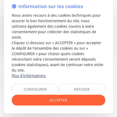
de poursuite conféré par
l’article 1413 du Code civil.
Information sur les cookies
La Cour de cassation rejette le pourvoi formé par la Caisse
Nous avons recours à des cookies techniques pour
de garantie. Elle rappelle que
l’article 1413 du Code civil
assurer le bon fonctionnement du site, nous
autorise le paiement des dettes nées du chef d’un époux
utilisons également des cookies soumis à votre
pendant la communauté sur les biens communs, sauf en
consentement pour collecter des statistiques de
cas de fraude ou de mauvaise foi. Toutefois, ce texte
visite.
concerne uniquement l’assiette de la poursuite et ne
Cliquez ci-dessous sur « ACCEPTER » pour accepter
permet pas de condamner personnellement le conjoint
le dépôt de l'ensemble des cookies ou sur «
non débiteur, en l’absence d’engagement exprès.
CONFIGURER » pour choisir quels cookies
nécessitant votre consentement seront déposés
Lire la décision…
(cookies statistiques), avant de continuer votre visite
du site.
Plus d'informations
Partager sur
CONFIGURER
REFUSER
ACCEPTER