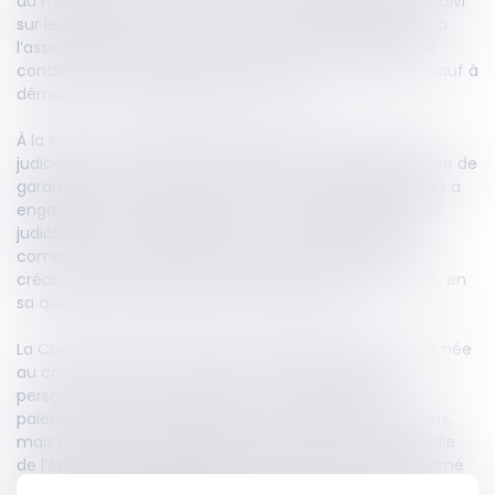
du mariage peut, sous certaines conditions, être poursuivi
sur les biens communs. Toutefois, cette règle relative à
l’assiette de la poursuite ne permet pas de fonder une
condamnation personnelle du conjoint non débiteur, sauf à
démontrer un engagement de sa part.
À la suite d’un contrôle de l’étude d’un administrateur
judiciaire ayant révélé des prélèvements indus, la Caisse de
garantie des administrateurs et mandataires judiciaires a
engagé une action en justice contre lui, son liquidateur
judiciaire et son épouse, mariée sous le régime de la
communauté. Elle sollicitait la reconnaissance de sa
créance et la condamnation de l’épouse au paiement, en
sa qualité de conjointe commune en biens.
La Cour d'appel a constaté que la dette litigieuse était née
au cours de la communauté et résultait de fautes
personnelles de l’administrateur. Elle a jugé que le
paiement pouvait être poursuivi sur les biens communs,
mais a rejeté la demande de condamnation personnelle
de l’épouse, faute d’engagement de sa part. Elle a estimé
qu’une telle condamnation excéderait les limites du droit