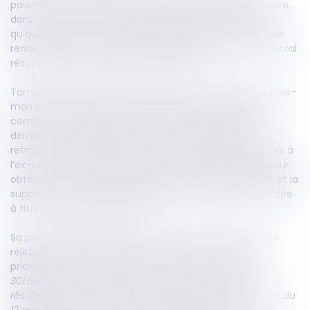
paiement mensuel, d'une part, d'une pension alimentaire,
dont le montant avait été ultérieurement révisé, ainsi
qu’au versement de dommages-intérêts sous forme de
rente viagère, en réparation du préjudice matériel et moral
résultant de la rupture du lien conjugal.
Tandis que l’ex-épouse avait été mise sous tutelle, son ex-
mari s’était entre temps remarié sous le régime de la
communauté universelle avec clause d'attribution au
dernier vivant, décède, et sa nouvelle femme qui se
retrouvait alors débitrice des pensions alimentaires dues à
l’ex-femme, avait saisi le juge aux affaires familiales pour
obtenir la diminution de la pension alimentaire allouée et la
suppression ou la diminution de la rente viagère accordée
à titre de dommages-intérêts
Sa première demande ayant été acceptée, la seconde
rejetée, la demandeuse a alors formulé la question
prioritaire de constitutionnalité suivante : «
L'article
301,alinéa 2, ancien du code civil, dans sa rédaction
résultant de la loi du 2 avril 1941 validée par l'ordonnance du