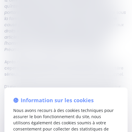
12 avril 1945 et abrogé par la loi du 11 juillet 1975, tel
qu'interprété par la Cour de cassation le 3 janvier 1951,
portant interdiction de la révision de la pension versée sous
la forme de rente viagère pour compenser le préjudice
causé par la dissolution du mariage, porte-t-il atteinte aux
droits et libertés garantis par la Constitution et par les
articles 1, 6, 4, 16 et 2 de la Déclaration des droits de
l'homme et du citoyen de 1789 et de l'alinéa 10 du
Préambule de la Constitution du 27 octobre 1946 ?
»
Après analyse, la première chambre civile estime
cependant que la question ne présente pas un caractère
sérieux, nécessitant son renvoi au Conseil constitutionnel.
D’une part parce que la question posée ne porte pas sur
l'interprétation d'une disposition constitutionnelle dont le
Conseil constitutionnel n'aurait pas encore eu l'occasion
Information sur les cookies
de faire application, n'est pas nouvelle.
Nous avons recours à des cookies techniques pour
assurer le bon fonctionnement du site, nous
Et d’autre part en ce que la disposition incriminée a pour
utilisons également des cookies soumis à votre
finalité d'assurer la réparation intégrale du dommage
consentement pour collecter des statistiques de
causé par l'époux fautif, justifié par un motif d'intérêt