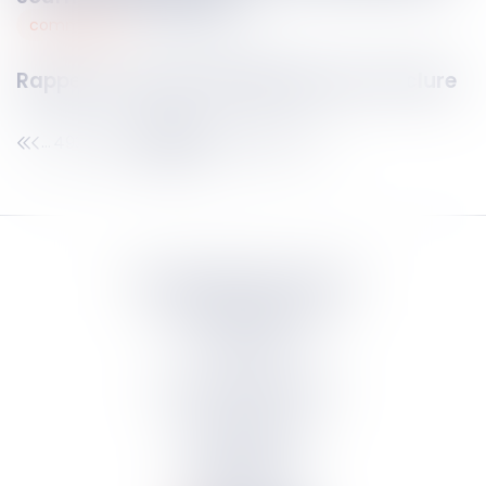
commercial
18
sept.
2023
Rappel sur le point de départ pour conclure
493
494
495
496
497
498
499
...
...
Septeo Digital & Services
tous droit réservés
Groupe
Septeo
Contact
S’abonner à la newsletter
Politique de confidentialité
Plan du site
Mentions légales
Politique de cookies
Suivez-nous