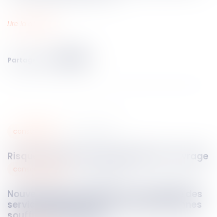
Lire la décision…
Partager sur
construction
19
sept.
2023
Risque sanitaire et impropriété de l’ouvrage
consommation
19
sept.
2023
Nouveautés en matière d’accessibilité des
services téléphoniques pour les personnes
souffrant de surdité