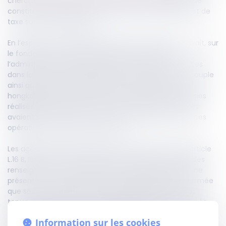
chercher la preuve des manquements susceptibles de
constituer des fraudes, en matière d’impôts directs et de
taxe sur la valeur ajoutée.
En l’espèce, un juge des libertés et de la détention avait, sur
le fondement de l’article L.16 B précité, autorisé
l’administration fiscale à effectuer des visites et saisies
dans les locaux susceptibles d’être occupés par un couple
ainsi que par plusieurs sociétés, notamment de droit
hongkongais et émirati. À la suite d’opérations de saisies
réalisées en septembre 2020, le couple et les sociétés
avaient formé un recours contre le déroulement de ces
opérations de visites et de saisies.
Les agents des impôts peuvent, conformément à l’article
L.16 B, III bis du livre des procédures fiscales, recueillir des
renseignements et justifications auprès de la personne
présente, à la condition de l’avoir préalablement informée
que son consentement est requis et qu’elle n’est pas
tenue de répondre. Ces renseignements sont consignés
dans un compte-rendu, annexé au procès-verbal de visite,
Information sur les cookies
alors signé par l’ensemble des protagonistes.