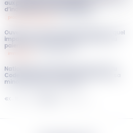
aux principes d’impartialité et
d’indépendance des juridictions
procédures collectives
06
août
2025
Ouverture d’une procédure collective : quel
impact sur l’action en référé tendant au
paiement d’une provision ?
immigration
05
août
2025
Nationalité : en vertu de l’article 21-12 du
Code civil le déclarant peut justifier de sa
minorité après sa majorité !
189
190
191
192
193
194
195
...
...