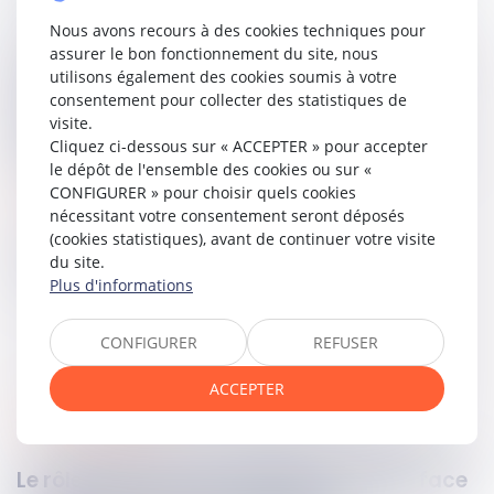
Nous avons recours à des cookies techniques pour
Ainsi, les agents ne peuvent interroger un contribuable
assurer le bon fonctionnement du site, nous
pendant une perquisition sans l’informer qu’il peut refuser
utilisons également des cookies soumis à votre
de répondre. La Cour considère toutefois que cette
consentement pour collecter des statistiques de
omission n’affecte pas la validité de l’ensemble de la
visite.
procédure, mais seulement les déclarations
Cliquez ci-dessous sur « ACCEPTER » pour accepter
irrégulièrement recueillies et les pièces qui en découlent.
le dépôt de l'ensemble des cookies ou sur «
CONFIGURER » pour choisir quels cookies
Lire la décision…
nécessitant votre consentement seront déposés
(cookies statistiques), avant de continuer votre visite
Partager sur
du site.
Plus d'informations
CONFIGURER
REFUSER
ACCEPTER
procédure pénale
06
août
2025
Le rôle du procureur européen délégué face