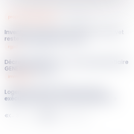
propriété intellectuelle
12
juin
2026
Invention de mission : la cession du brevet
reste un acte de valorisation
rgpd
12
juin
2026
Décret du 2 juin 2026 : le fichier pénitentiaire
GENESIS réformé
immobilier
12
juin
2026
Logement décent : distinction entre
exécution forcée et action indemnitaire
33
34
35
36
37
38
39
...
...