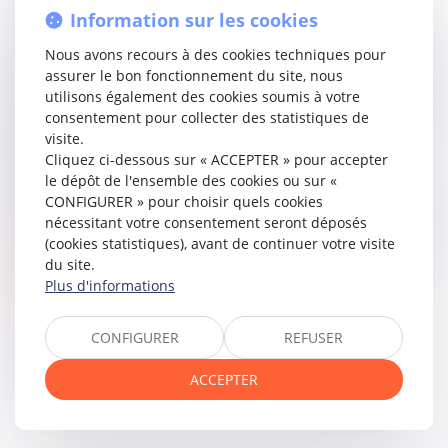
droits immobiliers et non exonérées. Les personnes morales
Information sur les cookies
interposées entre le débiteur de la taxe et les immeubles
sont seulement solidairement responsables du paiement.
Nous avons recours à des cookies techniques pour
Il en résulte que l’administration fiscale n’est pas tenue de
assurer le bon fonctionnement du site, nous
notifier, dès leur établissement, les actes de la procédure
utilisons également des cookies soumis à votre
postérieurs à la proposition de rectification à l’ensemble
consentement pour collecter des statistiques de
des entités interposées, dès lors que celles-ci ne sont pas
visite.
les redevables légales de la taxe.
Cliquez ci-dessous sur « ACCEPTER » pour accepter
En jugeant le contraire, alors que la société civile
le dépôt de l'ensemble des cookies ou sur «
immobilière n’était qu’une personne morale interposée et
CONFIGURER » pour choisir quels cookies
non le redevable légal de la taxe, la Cour d’appel a violé les
nécessitant votre consentement seront déposés
articles 990 D
et
990 F du Code général des impôts
.
(cookies statistiques), avant de continuer votre visite
La Cour de cassation casse donc l’arrêt rendu par la cour
du site.
d’appel d’Aix-en-Provence.
Plus d'informations
Lire la décision…
CONFIGURER
REFUSER
Partager sur
ACCEPTER