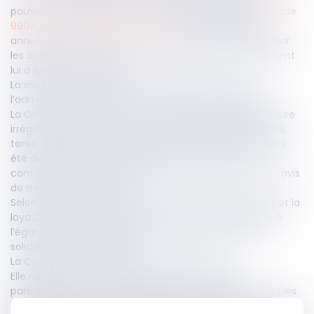
pouvait pas bénéficier des exonérations prévues à
l’article
990 E du Code général des impôts
au titre de la taxe
annuelle de 3 % sur la valeur vénale des immeubles, pour
les années 2013 et 2014. Un avis de mise en recouvrement
lui a ensuite été adressé.
La société a contesté ces impositions et assigné
l’administration fiscale afin d’en obtenir la décharge.
La Cour d’appel d’Aix-en-Provence a déclaré la procédure
irrégulière. Elle a retenu que la société civile immobilière,
tenue solidairement au paiement de la taxe, n’avait pas
été destinataire de la réponse aux observations du
contribuable ni des actes postérieurs, notamment de l’avis
de mise en recouvrement.
Selon elle, le caractère contradictoire de la procédure et la
loyauté des débats n’avaient donc pas été respectés à
l’égard de l’ensemble des personnes morales tenues
solidairement au paiement.
La Cour de cassation censure cette analyse.
Elle rappelle que, lorsqu’il existe une chaîne de
participations, la taxe annuelle de 3 % est due par la ou les
personnes morales les plus proches des immeubles ou