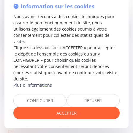
professionnelle acquise dans certains métiers définis par
Information sur les cookies
arrêté.
Nous avons recours à des cookies techniques pour
Dans l’ensemble, ce texte vise à clarifier et harmoniser les
assurer le bon fonctionnement du site, nous
règles applicables aux travailleurs étrangers, tout en
utilisons également des cookies soumis à votre
facilitant la mobilité et l’attractivité des profils hautement
consentement pour collecter des statistiques de
qualifiés. Il entre en vigueur dès le lendemain de sa
visite.
publication.
Cliquez ci-dessous sur « ACCEPTER » pour accepter
le dépôt de l'ensemble des cookies ou sur «
CONFIGURER » pour choisir quels cookies
Lire le texte…
nécessitant votre consentement seront déposés
(cookies statistiques), avant de continuer votre visite
du site.
Plus d'informations
Partager sur
CONFIGURER
REFUSER
ACCEPTER
procédure civile
06
mai
2026