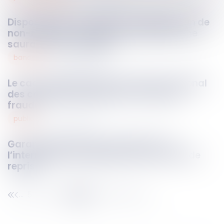
Dispositif des conclusions d’appel et fin de
non-recevoir : l’exigence de précision ne
saurait être excessive !
bancaire
05
mai
2026
Le cadre réglementaire du fichier national
des comptes signalés pour risque de
fraude
public
04
mai
2026
Garantie décennale : précisions sur
l’interruption du délai par des travaux de
reprise
53
54
55
56
57
58
59
...
...