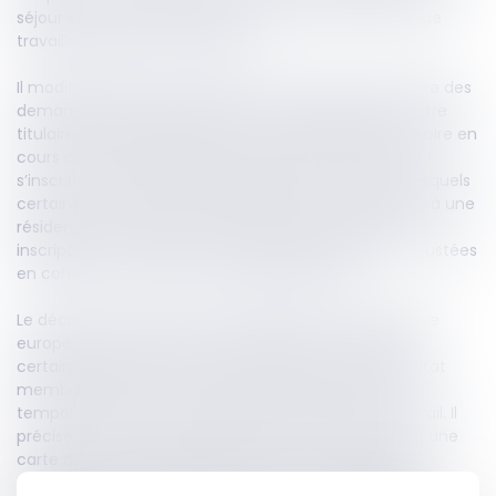
séjour en France, notamment en lien avec le statut de
travailleur hautement qualifié.
Il modifie d’abord les conditions d’inscription sur la liste des
demandeurs d’emploi. Désormais, un étranger doit être
titulaire d’un titre de séjour ou d’un document provisoire en
cours de validité l’autorisant à travailler pour pouvoir
s’inscrire. Le texte précise également les cas dans lesquels
certains documents, notamment ceux conditionnés à une
résidence hors de France, ne permettent pas cette
inscription. En parallèle, les règles de radiation sont ajustées
en cohérence avec ces nouvelles exigences.
Le décret fait aussi évoluer le régime de la carte bleue
européenne. Il prévoit des situations dans lesquelles
certains titulaires de ce statut, délivré par un autre État
membre de l’Union européenne, peuvent travailler
temporairement en France sans autorisation de travail. Il
précise en outre les conditions permettant d’obtenir une
carte de séjour pluriannuelle « talent – carte bleue
européenne », en valorisant notamment l’expérience