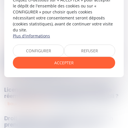
le dépôt de l'ensemble des cookies ou sur «
CONFIGURER » pour choisir quels cookies
nécessitant votre consentement seront déposés
(cookies statistiques), avant de continuer votre visite
du site.
Plus d'informations
bancaire
05
mars
2025
CONFIGURER
REFUSER
Cryptoactifs : du nouveau en matière de
régulation et de contribution des
ACCEPTER
prestataires de services !
social
05
mars
2025
Licenciement économique et priorité de
réembauche : quel impact en cas d’oubli ?
baux commerciaux
05
mars
2025
Droit d’option : l’indemnité d’occupation
prend effet dès l’expiration du bail