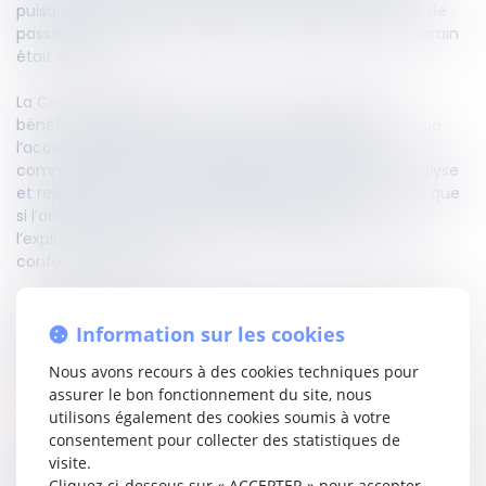
puisqu’en l’espèce, une héritière revendiquait un droit de
passage sur une parcelle voisine, estimant que son terrain
était enclavé.
La Cour d’appel avait toutefois relevé que le bien
bénéficiait déjà de deux accès à la voie publique et que
l’accès revendiqué ne relevait que d’une simple
commodité. La Cour de cassation confirme cette analyse
et rejette le pourvoi : un passage ne peut être imposé que
si l’accès à la voie publique est insuffisant pour
l’exploitation normale du fonds, et non pour un simple
confort d’utilisation.
À retenir
: L’état d’enclave suppose une réelle impossibilité
ou une insuffisance d’accès, et non une préférence
Information sur les cookies
personnelle pour un accès plus pratique !
Nous avons recours à des cookies techniques pour
assurer le bon fonctionnement du site, nous
Lire la décision…
utilisons également des cookies soumis à votre
consentement pour collecter des statistiques de
visite.
Partager sur
Cliquez ci-dessous sur « ACCEPTER » pour accepter