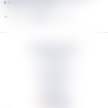
initialement renouvelé
289
290
291
292
293
294
295
...
...
Septeo Digital & Services
tous droit réservés
Groupe
Septeo
Contact
S’abonner à la newsletter
Politique de confidentialité
Plan du site
Mentions légales
Politique de cookies
Suivez-nous