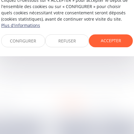
Cliquez ci-dessous sur « ACCEPTER » pour accepter le dépôt de
re commerciale et confirme que le juge de l’exécution est
l'ensemble des cookies ou sur « CONFIGURER » pour choisir
e établi sur le fondement de l’article
L. 131-73 du Code mon
quels cookies nécessitant votre consentement seront déposés
(cookies statistiques), avant de continuer votre visite du site.
Plus d'informations
ACCEPTER
CONFIGURER
REFUSER
urbanisme
ai
2025
30
mai
2025
Association syndicale et
 syndicat des
lotissement : l'absenc