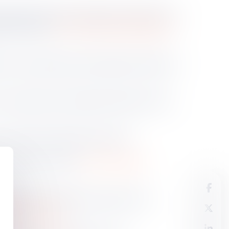
sation affirme que le juge de l’exécution est
n de l’article
L. 131-73 du Code monétaire et
e, en invoquant devant le juge de l’exécution
 constitue pas une décision de justice, mais
 et notamment l’absence de cause.
t fondé sur l’article
L. 131-73 du Code
le juge de l’exécution de trancher une
aire et financier
.