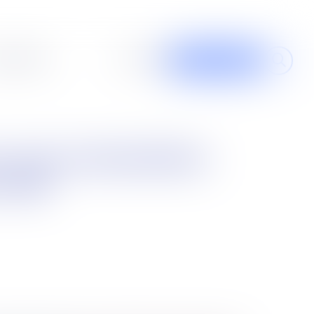
al design
À propos
Contribuer
u CMF