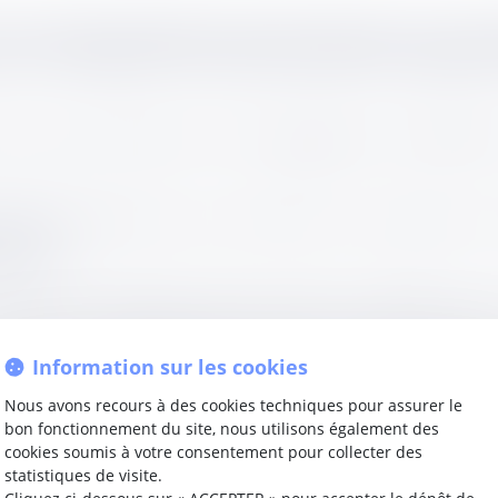
 commerciale, la deuxième chambre civile de la Cour de cas
r la validité d’un titre exécutoire délivré en applicatio
une mesure d’exécution forcée engagée par le bénéficiair
établi après délivrance d’un certificat de non-paiement ne
forcée.
énéficiaire les exceptions issues du rapport fondamental,
atuer sur la régularité d’un tel titre, y compris lorsqu’il es
Information sur les cookies
Nous avons recours à des cookies techniques pour assurer le
bon fonctionnement du site, nous utilisons également des
 la chambre commerciale et consacre la possibilité pour 
cookies soumis à votre consentement pour collecter des
e délivré en application de l'article
L. 131-73 du code monét
statistiques de visite.