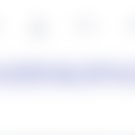
s
Veille
Podcasts
Leg
 vertu de l’article L131-73 d