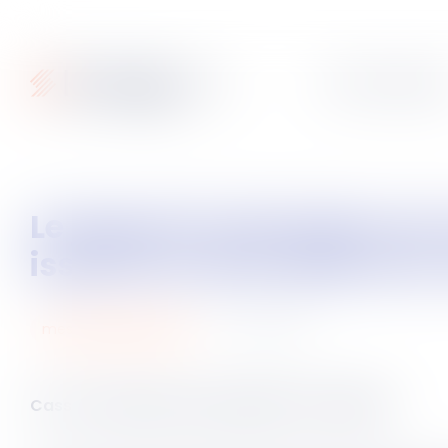
Articles
Fiches pratique
Le juge de l’exécution est compétent pour statuer sur une contestation
issue d’un titre délivré en
30
mai
2025
mesures d'execution
Cass. civ 2ème du 22 mai 2025, n°22-15.566