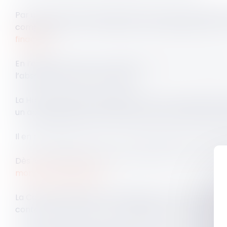
Par un arrêt rendu à la suite de l’avis de la chambre
compétent pour connaître d’une contestation portant su
financier
.
En l’espèce, le tireur d’un chèque impayé contestait 
l’absence de cause du chèque.
La Haute juridiction rappelle que le titre exécutoire 
un acte permettant la mise en œuvre de l’exécution 
Il en résulte que le tireur est fondé à opposer au b
Dès lors, le juge de l’exécution dispose du pouvoir de st
monétaire et financier
.
La Cour de cassation suit pleinement l’avis rendu par
contestation portant sur la validité du titre exécutoir