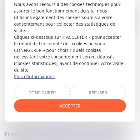
s’étaient constituées parties civiles, faisant alors valoir un
Nous avons recours à des cookies techniques pour
préjudice commercial en raison des faits poursuivis, et d’un
assurer le bon fonctionnement du site, nous
préjudice d’image lié à une opération de police diligentée
utilisons également des cookies soumis à votre
au sein de l’établissement. Cependant, une ordonnance du
consentement pour collecter des statistiques de
2 novembre 2020 avait déclaré ces constitutions de partie
visite.
civile irrecevables.
Cliquez ci-dessous sur « ACCEPTER » pour accepter
le dépôt de l'ensemble des cookies ou sur «
Lire la décision…
CONFIGURER » pour choisir quels cookies
nécessitant votre consentement seront déposés
(cookies statistiques), avant de continuer votre visite
du site.
Partager sur
Plus d'informations
CONFIGURER
REFUSER
ACCEPTER
commercial
02
nov.
2023
Franchise : l’étude de marché local doit