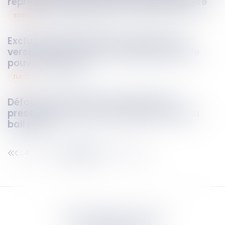
représenter le marché de manière sincère
social
02
nov.
2023
Exclusion des salariés temporaire du
versement de la prime exceptionnelle de
pouvoir d’achat
rural
31
oct.
2023
Défaut d’autorisation d’exploiter et
prescription de la demande de nullité du
bail rural
472
473
474
475
476
477
478
...
...
Septeo Digital & Services