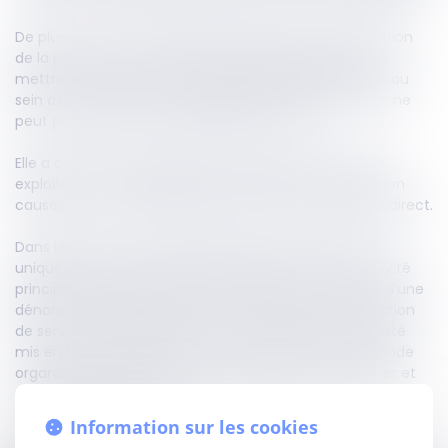
De plus, la Cour de cassation précise qu’une intervention
de la police dans le cadre d’une enquête de nature à
mettre un terme à des opérations illicites perpétrées au
sein d’un établissement exploité par les parties civiles ne
peut pas leur causer un préjudice d’image.
Elle a conclu que le préjudice d’une personne morale
exploitant un club de jeu, pour l’atteinte à sa réputation
causée par une enquête de police, ne peut qu’être indirect.
Dans les faits, une société financière était l’associée
unique d’une autre société qui exerçait, comme activité
principale, l’exploitation d’un cercle de jeux. Par suite d’une
dénonciation, quatre salariés d’une société de prestation
de service, travaillant pour le cercle de jeux, avaient été
mis en examen pour les chefs de blanchiment en bande
organisée, exercice illégal de la profession de banquier et
abus de biens sociaux.
Information sur les cookies
La société financière et celle dont elle était associée