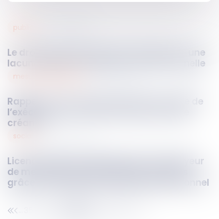
public
10
oct.
2024
Le droit de se taire des fonctionnaires : une
lacune législative jugée inconstitutionnelle
mesures d’exécution
10
oct.
2024
Rappel concernant les pouvoirs du juge de
l’exécution en matière de fixation d’une
créance
social
09
oct.
2024
Licenciement et utilisation par l'employeur
de messages personnels émis et reçus
grâce à un outil informatique professionnel
357
358
359
360
361
362
363
...
...