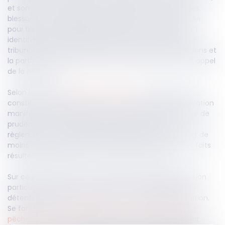
et son animal avait dû être euthanasié à cause de ses
blessures. Le propriétaire des chiens avait été poursuivi
pour blessures involontaires, détention d’un chien non
identifié et circulation d’animaux sans surveillance. Le
tribunal l’avait toutefois relaxé de toutes les accusations et
la partie civile, déboutée de ses demandes, avait fait appel
de la décision.
Selon les articles
222-20
et
222-20-2
du Code pénal,
constitue un délit, le fait de causer à autrui, par la violation
manifestement délibérée d’une obligation particulière de
prudence ou de sécurité imposée par la loi ou le
règlement, une incapacité temporaire de travail (ITT) de
moins de trois mois avec cette circonstance que les faits
résultent de l’agression commise par un chien.
Sur ce postulat, la Cour de cassation rappelle l’obligation
particulière de prudence imposant au propriétaire ou
détenteur de chien de prévenir tout risque de divagation.
Se fondant sur l’
article L.211-19-1 du Code rural et de la
pêche maritime
, elle affirme qu’il est interdit de laisser