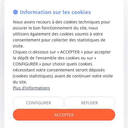
divaguer les animaux domestiques. Ainsi, la divagation de
l’animal expose son gardien à une amende prévue pour les
Information sur les cookies
contraventions de deuxième classe, conformément à
l’
article R.622-2 du Code pénal
.
Nous avons recours à des cookies techniques pour
assurer le bon fonctionnement du site, nous
Bien que relevant l’obligation particulière de prudence
utilisons également des cookies soumis à votre
imposant au propriétaire de prévenir tout risque de
consentement pour collecter des statistiques de
divagation, la Cour d’appel n’a pas légalement justifié sa
visite.
décision, car elle n’a pas établi le caractère
Cliquez ci-dessous sur « ACCEPTER » pour accepter
manifestement délibéré de la méconnaissance, par le
le dépôt de l'ensemble des cookies ou sur «
prévenu, de l’obligation particulière de prudence ou de
CONFIGURER » pour choisir quels cookies
sécurité résultant de l’interdiction de laisser divaguer un
nécessitant votre consentement seront déposés
chien.
(cookies statistiques), avant de continuer votre visite
du site.
Lire la décision…
Plus d'informations
Partager sur
CONFIGURER
REFUSER
ACCEPTER