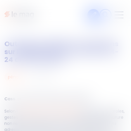
Articles
Outrage à magistrat : précisions
Fiches pratiques
sur l’application de l’article 434-
Veille
24 du Code pénal
Podcasts
03
avr.
2025
pénal
Legal design
À propos
Cass. crim du 25 mars 2025, n°23-85.517
Selon l’
article 434-24 du Code pénal
, l’outrage par paroles,
Suivez-nous
gestes ou menaces, par écrits ou images de toute nature
non rendus publics ou par l’envoi d’objets quelconques
adressés à un magistrat, un juré ou toute personne