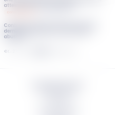
atteinte aux droits du patient !
consommation
03
avr.
2025
Contrat de soutien aux jeunes sportifs :
dernières précisions sur les clauses
abusives
270
271
272
273
274
275
276
...
...
Septeo Digital & Services
tous droit réservés
Groupe
Septeo
Contact
S’abonner à la newsletter
Politique de confidentialité