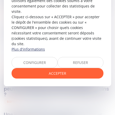
utilisons également des cookies soumis à votre
directement à lui, bien qu’ils aient été tenus publiquement.
consentement pour collecter des statistiques de
visite.
Lire la décision…
Cliquez ci-dessous sur « ACCEPTER » pour accepter
le dépôt de l'ensemble des cookies ou sur «
CONFIGURER » pour choisir quels cookies
Partager sur
nécessitant votre consentement seront déposés
(cookies statistiques), avant de continuer votre visite
du site.
Plus d'informations
CONFIGURER
REFUSER
mesures d'exécution
04
avr.
2025
ACCEPTER
Saisie-attribution : quelles créances
peuvent être saisies, et entre quelles mains
?
sante
03
avr.
2025
Une irrégularité de procédure doit porter