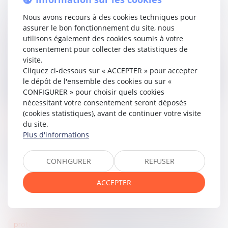
un formalisme excessif ni une atteinte au principe d’égalité
des armes.
Nous avons recours à des cookies techniques pour
assurer le bon fonctionnement du site, nous
Le pourvoi est donc déclaré irrecevable en ce qu’il est
utilisons également des cookies soumis à votre
dirigé contre la « collectivité des héritiers » du défunt.
consentement pour collecter des statistiques de
visite.
En outre, l’objet du litige portant sur le partage de terres, la
Cliquez ci-dessous sur « ACCEPTER » pour accepter
Cour retient l’indivisibilité du litige : l’irrecevabilité affectant
le dépôt de l'ensemble des cookies ou sur «
l’un des défendeurs s’étend à l’ensemble du pourvoi, qui
CONFIGURER » pour choisir quels cookies
est dès lors déclaré irrecevable dans son intégralité.
nécessitant votre consentement seront déposés
(cookies statistiques), avant de continuer votre visite
Lire la décision…
du site.
Plus d'informations
Partager sur
CONFIGURER
REFUSER
ACCEPTER
protection sociale
18
juin
2026