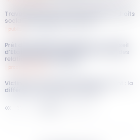
Travail dissimulé : la Cour protège les droits
sociaux des salariés détachés
public
17
juin
2026
Prêt de la Tapisserie de Bayeux : le Conseil
d’État décline sa compétence au nom des
relations internationales
procédure pénale
17
juin
2026
Victimes et mineurs sans discernement : la
différence de traitement validée
30
31
32
33
34
35
36
...
...