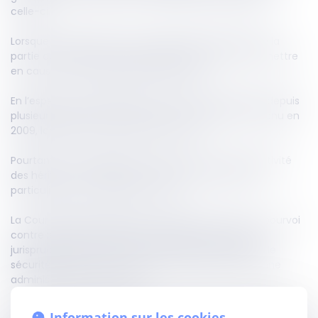
celle-ci.
Lorsque le demandeur a connaissance du décès de la
partie concernée, il lui appartient d’identifier et de mettre
en cause nominativement les héritiers.
En l’espèce, les demandeurs avaient connaissance depuis
plusieurs années du décès d’un copartageant, survenu en
2009, lorsqu’ils ont formé leur pourvoi.
Pourtant, ils ont dirigé leur recours contre la « collectivité
des héritiers » du défunt, sans justifier de diligences
particulières pour identifier ceux-ci.
La Cour juge que l’exigence consistant à former le pourvoi
contre les héritiers dûment identifiés résulte d’une
jurisprudence constante et répond à des objectifs de
sécurité juridique, de loyauté procédurale et de bonne
administration de la justice.
Cette formalité, prévisible pour un avocat, ne constitue ni
Information sur les cookies