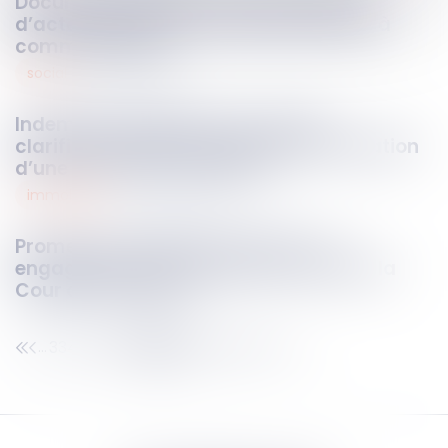
Documents relatifs à la transcription
d’actes d’état civil : exclusion du droit à
communication
social
26
nov.
2024
Indemnité de départ à la retraite :
clarification des principes d’interprétation
d’une convention collective
immobilier
26
nov.
2024
Promesse unilatérale de vente : un
engagement irrévocable renforcé par la
Cour de cassation
334
335
336
337
338
339
340
...
...