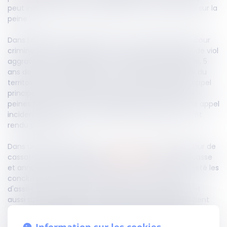
peut indiquer qu'il est simplement limité à la décision sur la
peine.
Dans l'affaire portée devant la Cour de cassation, la cour
criminelle avait condamné un accusé pour des faits de viol
aggravés, à une peine de 11 ans de réclusion criminelle, 5
ans de suivi sociojudiciaire, une interdiction définitive du
territoire, et une confiscation. L'accusé avait relevé appel
principal de cette décision en limitant ce dernier aux
peines prononcées, et le ministère public avait formé appel
incident à l'encontre des dispositions pénales de l'arrêt
rendu par la cour.
Dans une décision rendue le 14 novembre 2024, la Cour de
cassation, se fondant sur l'
article 380-2-1 A
précité, casse
et annule la décision d’appel. Cette dernière avait rejeté les
conclusions de la cuisinée tendant à ce que la cour
d'assises se prononce non seulement sur les peines et
aussi sur la culpabilité, car la déclaration d'appel incident
du ministère public mentionnait l'ensemble des peines
auxquelles l'intéressé avait été condamné, limitant l'objet