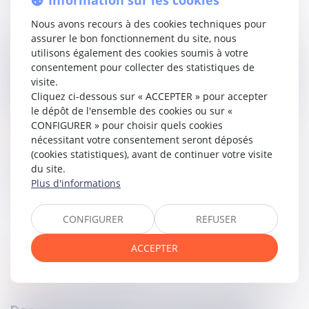
Information sur les cookies
de cet appel aux seules peines prononcées.
Nous avons recours à des cookies techniques pour
Par conséquent, encourt la cassation la Cour qui avait
assurer le bon fonctionnement du site, nous
déduit que l'appel incident du ministère public devait
utilisons également des cookies soumis à votre
nécessairement s'entendre comme un recours formé du
consentement pour collecter des statistiques de
seul chef des peines prononcées afin de permettre à la
visite.
juridiction d'appel d'en apprécier pleinement les peines et
Cliquez ci-dessous sur « ACCEPTER » pour accepter
leur durée.
le dépôt de l'ensemble des cookies ou sur «
CONFIGURER » pour choisir quels cookies
Lire la décision…
nécessitant votre consentement seront déposés
(cookies statistiques), avant de continuer votre visite
du site.
Partager sur
Plus d'informations
CONFIGURER
REFUSER
ACCEPTER
public
27
nov.
2024