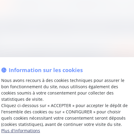
nale
, l’enregistrement sonore des débats devant la cour d’
viol, violences et harcèlement moral contre un prévenu, 
d’assises, il avait été condamné à 15 ans de réclusion crimi
, la Cour de cassation affirme, se fondant sur l’
article 5
ustifier la décision. Ainsi, l’insuffisance ou la contradic
Information sur les cookies
eptibles de mettre en cause l’impartialité du précisent de
enquête, en écoutant notamment l’enregistrement sonore de
Nous avons recours à des cookies techniques pour assurer le
bon fonctionnement du site, nous utilisons également des
cookies soumis à votre consentement pour collecter des
statistiques de visite.
Cliquez ci-dessous sur « ACCEPTER » pour accepter le dépôt de
l'ensemble des cookies ou sur « CONFIGURER » pour choisir
quels cookies nécessitant votre consentement seront déposés
(cookies statistiques), avant de continuer votre visite du site.
Plus d'informations