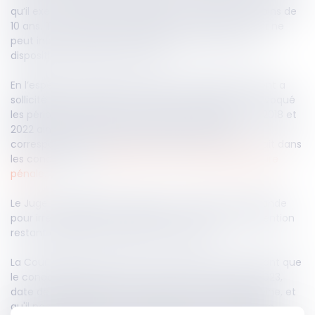
qu’il exerce l’autorité parentale sur un enfant de moins de
10 ans. Toutefois, le calcul de la peine restant à subir ne
peut inclure les crédits de réduction de peine, sauf
disposition expresse en ce sens.
En l’espèce, un condamné à 5 ans d’emprisonnement a
sollicité une libération conditionnelle familiale. Il a invoqué
les périodes de détention provisoire effectuées en 2018 et
2022 ainsi que le crédit de réduction de peine
correspondant, arguant que sa peine restante entrait dans
les conditions de
l’article 729-3 du Code de procédure
pénale.
Le Juge de l’application des peines a rejeté sa demande
pour irrecevabilité, considérant que la durée de détention
restant à purger excédait le seuil de 4 ans.
La Cour d'appel a confirmé cette décision en retenant que
le condamné n'était pas sous écrou au 1er janvier 2023,
date de la suppression du crédit de réduction de peine, et
qu'il ne pouvait donc en bénéficier. La durée de peine