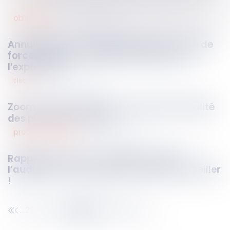
obligations
04
mars
2025
Annulation d’un événement pour cause de
force majeure : quelle restitution pour
l’exposant ?
fiscal
03
mars
2025
Zoom sur le contrôle de la proportionnalité
des pénalités fiscales
procédure pénale
03
mars
2025
Rappel procédural : l’appel est jugé à
l’audience sur le rapport oral d’un conseiller
!
290
291
292
293
294
295
296
...
...