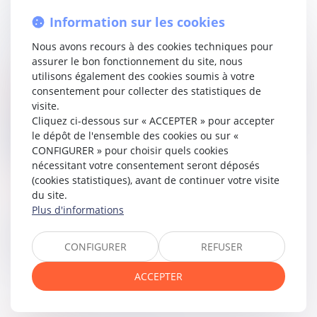
restante ne pouvait alors être réduite par ce mécanisme
Information sur les cookies
et excédait le seuil prévu pour la libération conditionnelle
familiale.
Nous avons recours à des cookies techniques pour
assurer le bon fonctionnement du site, nous
C’est dans ce cadre que la Cour de cassation a rejeté le
utilisons également des cookies soumis à votre
pourvoi en rappelant que
l’article 729-3 du Code de
consentement pour collecter des statistiques de
procédure pénale
ne prévoit pas la prise en compte du
visite.
crédit de réduction de peine pour déterminer la durée
Cliquez ci-dessous sur « ACCEPTER » pour accepter
d’emprisonnement restant à purger. Dès lors que cette
le dépôt de l'ensemble des cookies ou sur «
durée dépassait 4 ans, la demande de libération
CONFIGURER » pour choisir quels cookies
conditionnelle était irrecevable.
nécessitant votre consentement seront déposés
(cookies statistiques), avant de continuer votre visite
Lire la décision…
du site.
Plus d'informations
Partager sur
CONFIGURER
REFUSER
ACCEPTER