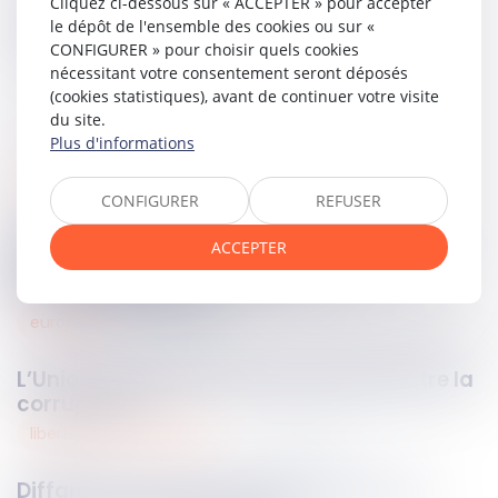
Cliquez ci-dessous sur « ACCEPTER » pour accepter
Partager sur
le dépôt de l'ensemble des cookies ou sur «
CONFIGURER » pour choisir quels cookies
nécessitant votre consentement seront déposés
(cookies statistiques), avant de continuer votre visite
du site.
Plus d'informations
public
20
mai
2026
CONFIGURER
REFUSER
Téléservices administratifs : le Conseil
ACCEPTER
d’État rappelle les limites de la
dématérialisation !
européen
20
mai
2026
L’Union européenne durcit sa lutte contre la
corruption !
libertés fondamentales
19
mai
2026
Diffamation et liberté d’expression : les