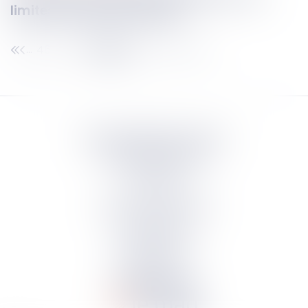
limites du pouvoir du juge
46
47
48
49
50
51
52
...
...
Septeo Digital & Services
tous droit réservés
Groupe
Septeo
Contact
S’abonner à la newsletter
Politique de confidentialité
Plan du site
Mentions légales
Politique de cookies
Suivez-nous